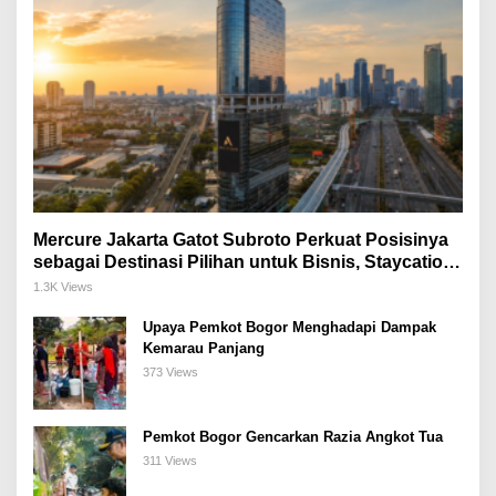
Mercure Jakarta Gatot Subroto Perkuat Posisinya
sebagai Destinasi Pilihan untuk Bisnis, Staycation,
Meeting, dan Kuliner di Jakarta Selatan
1.3K Views
Upaya Pemkot Bogor Menghadapi Dampak
Kemarau Panjang
373 Views
Pemkot Bogor Gencarkan Razia Angkot Tua
311 Views