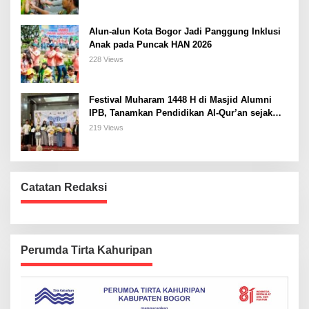
Alun-alun Kota Bogor Jadi Panggung Inklusi
Anak pada Puncak HAN 2026
228 Views
Festival Muharam 1448 H di Masjid Alumni
IPB, Tanamkan Pendidikan Al-Qur’an sejak
Dini dan Siapkan Generasi Islami
219 Views
Catatan Redaksi
Perumda Tirta Kahuripan