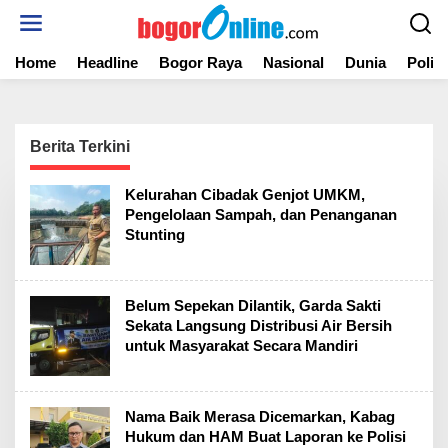
S
k
i
Home
Headline
Bogor Raya
Nasional
Dunia
Politi
p
t
o
c
o
Berita Terkini
n
t
B
Kelurahan Cibadak Genjot UMKM,
e
o
Pengelolaan Sampah, dan Penanganan
n
g
Stunting
t
o
r
O
n
l
Belum Sepekan Dilantik, Garda Sakti
i
Sekata Langsung Distribusi Air Bersih
n
untuk Masyarakat Secara Mandiri
e
Nama Baik Merasa Dicemarkan, Kabag
Hukum dan HAM Buat Laporan ke Polisi