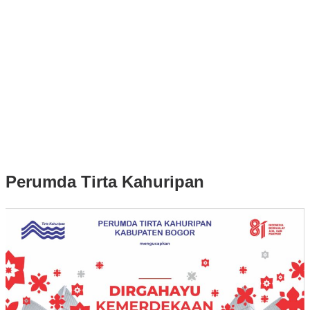
Puluhan Ribu Masyarakat Bumi Tegar Beriman, Sambut Sukacita
Kedatangan Bupati Rudy Susmanto dan Wakil Bupati Bogor Ade
Ruhandi
Rudy Susmanto dan Ade Ruhandi Resmi Dilantik Presiden
Prabowo Sebagai Bupati Bogor dan Wakil Bupati Bogor Periode
2025-2030
Longsor di Sukajaya, Logistik Hasil Pemungutan Suara Pilkada
Serentak 2024 di Kabupaten Bogor Belum Bisa di Angkut ke PPS
Perumda Tirta Kahuripan