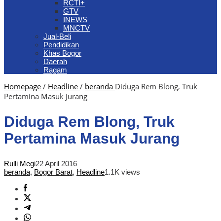
RCTI+
GTV
INEWS
MNCTV
Jual-Beli
Pendidikan
Khas Bogor
Daerah
Ragam
Homepage
/
Headline
/
beranda
Diduga Rem Blong, Truk
Pertamina Masuk Jurang
Diduga Rem Blong, Truk
Pertamina Masuk Jurang
Rulli Megi
22 April 2016
beranda
,
Bogor Barat
,
Headline
1.1K views