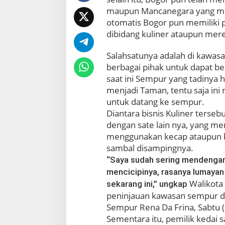
S
maupun Mancanegara yang meng
a
otomatis Bogor pun memiliki 
t
e
dibidang kuliner ataupun mer
T
a
Salahsatunya adalah di kawasa
i
berbagai pihak untuk dapat ber
c
saat ini Sempur yang tadinya h
h
a
menjadi Taman, tentu saja in
n
untuk datang ke sempur.
S
Diantara bisnis Kuliner tersebut
e
dengan sate lain nya, yang m
m
menggunakan kecap ataupun bu
p
u
sambal disampingnya.
r
“Saya sudah sering mendengar 
mencicipinya, rasanya lumayan 
Walikota
sekarang ini,” ungkap
peninjauan kawasan sempur di
Sempur Rena Da Frina, Sabtu 
Sementara itu, pemilik kedai 