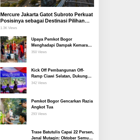
Mercure Jakarta Gatot Subroto Perkuat
Posisinya sebagai Destinasi Pilihan
untuk Bisnis, Staycation, Meeting, dan
1.3K Views
Kuliner di Jakarta Selatan
Upaya Pemkot Bogor
Menghadapi Dampak Kemarau
Panjang
350 Views
Kick Off Pembangunan Off-
Ramp Ciawi Selatan, Dukung
Konektivitas Antarwilayah di
342 Views
Bogor Selatan
Pemkot Bogor Gencarkan Razia
Angkot Tua
293 Views
Trase Batutulis Capai 22 Persen,
Jenal Mutaqin: Oktober Semua