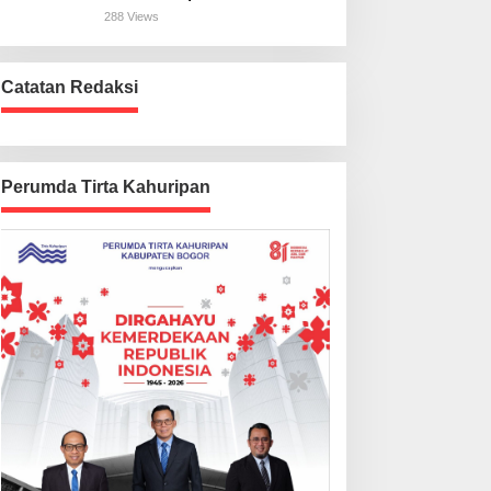
Harus Beres
288 Views
Catatan Redaksi
Perumda Tirta Kahuripan