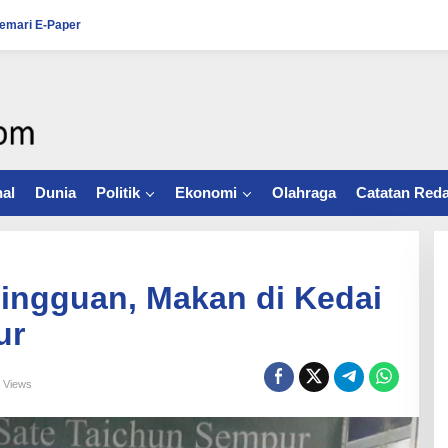
emari E-Paper
al
Dunia
Politik
Ekonomi
Olahraga
Catatan Reda
ingguan, Makan di Kedai
ur
 Views