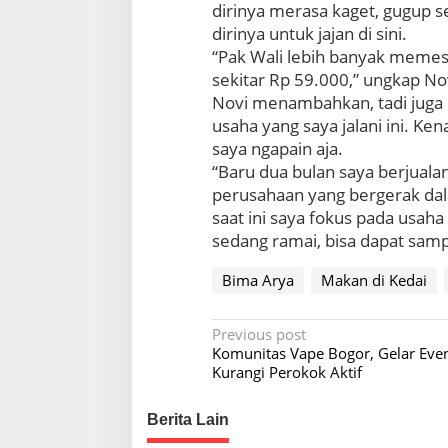
dirinya merasa kaget, gugup 
dirinya untuk jajan di sini.
“Pak Wali lebih banyak memesa
sekitar Rp 59.000,” ungkap No
Novi menambahkan, tadi juga 
usaha yang saya jalani ini. Ke
saya ngapain aja.
“Baru dua bulan saya berjualan
perusahaan yang bergerak dalam
saat ini saya fokus pada usaha s
sedang ramai, bisa dapat sampe
Bima Arya
Makan di Kedai
P
Previous post
Komunitas Vape Bogor, Gelar Eve
o
Kurangi Perokok Aktif
s
t
Berita Lain