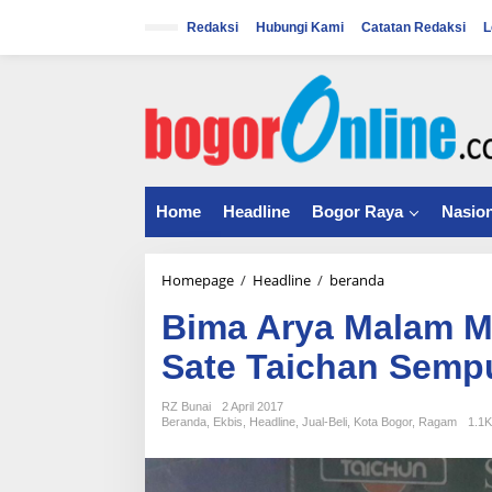
S
k
Redaksi
Hubungi Kami
Catatan Redaksi
L
i
p
t
o
c
o
n
t
Home
Headline
Bogor Raya
Nasion
e
n
t
Homepage
/
Headline
/
beranda
B
i
Bima Arya Malam M
m
a
Sate Taichan Semp
A
r
y
RZ Bunai
2 April 2017
Beranda
,
Ekbis
,
Headline
,
Jual-Beli
,
Kota Bogor
,
Ragam
1.1K
a
M
a
l