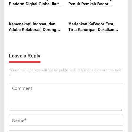
i
Platform Digital Global Ikut
Penuh Pemkab Bogor
g
Biayai Internet di Wilayah 3T
Tangani Dampak Kemarau
a
2026
t
Kemenekraf, Indosat, dan
Meriahkan KaBogor Fest,
Adobe Kolaborasi Dorong
Tirta Kahuripan Dekatkan
i
Kreator Indonesia Ubah Ide
Pelayanan dan Perluas Akses
o
Menjadi Peluang Ekonomi
Air Bersih bagi Masyarakat
Digital
n
Leave a Reply
Your email address will not be published.
Required fields are marked
*