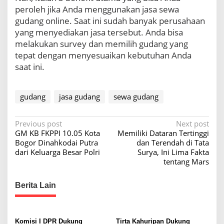
peroleh jika Anda menggunakan jasa sewa
gudang online. Saat ini sudah banyak perusahaan
yang menyediakan jasa tersebut. Anda bisa
melakukan survey dan memilih gudang yang
tepat dengan menyesuaikan kebutuhan Anda
saat ini.
gudang
jasa gudang
sewa gudang
P
Previous post
Next post
GM KB FKPPI 10.05 Kota
Memiliki Dataran Tertinggi
o
Bogor Dinahkodai Putra
dan Terendah di Tata
s
dari Keluarga Besar Polri
Surya, Ini Lima Fakta
tentang Mars
t
n
Berita Lain
a
v
Komisi I DPR Dukung
Tirta Kahuripan Dukung