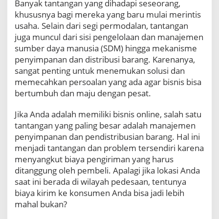
Banyak tantangan yang dihadapi seseorang,
d
khususnya bagi mereka yang baru mulai merintis
a
usaha. Selain dari segi permodalan, tantangan
n
juga muncul dari sisi pengelolaan dan manajemen
g
O
sumber daya manusia (SDM) hingga mekanisme
n
penyimpanan dan distribusi barang. Karenanya,
l
sangat penting untuk menemukan solusi dan
i
memecahkan persoalan yang ada agar bisnis bisa
n
e
bertumbuh dan maju dengan pesat.
A
j
Jika Anda adalah memiliki bisnis online, salah satu
a
tantangan yang paling besar adalah manajemen
!
penyimpanan dan pendistribusian barang. Hal ini
menjadi tantangan dan problem tersendiri karena
menyangkut biaya pengiriman yang harus
ditanggung oleh pembeli. Apalagi jika lokasi Anda
saat ini berada di wilayah pedesaan, tentunya
biaya kirim ke konsumen Anda bisa jadi lebih
mahal bukan?