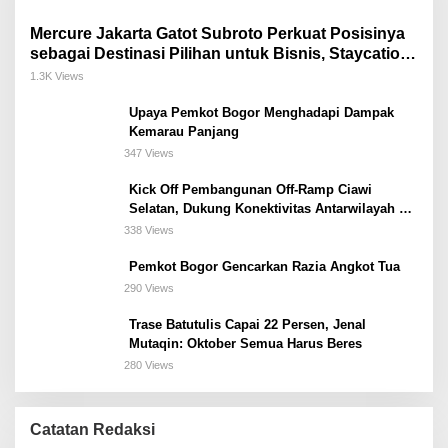
Mercure Jakarta Gatot Subroto Perkuat Posisinya
sebagai Destinasi Pilihan untuk Bisnis, Staycation,
Meeting, dan Kuliner di Jakarta Selatan
1.3K Views
Upaya Pemkot Bogor Menghadapi Dampak
Kemarau Panjang
347 Views
Kick Off Pembangunan Off-Ramp Ciawi
Selatan, Dukung Konektivitas Antarwilayah di
Bogor Selatan
338 Views
Pemkot Bogor Gencarkan Razia Angkot Tua
290 Views
Trase Batutulis Capai 22 Persen, Jenal
Mutaqin: Oktober Semua Harus Beres
280 Views
Catatan Redaksi