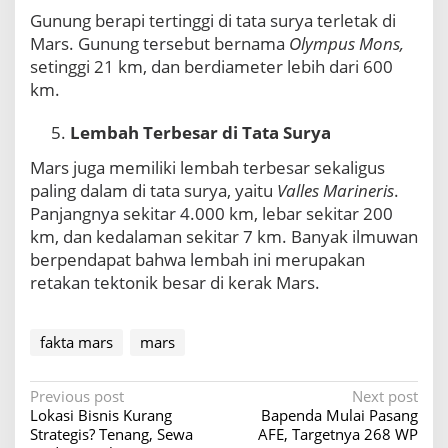
n
Gunung berapi tertinggi di tata surya terletak di
g
Mars. Gunung tersebut bernama
Olympus Mons,
M
a
setinggi 21 km, dan berdiameter lebih dari 600
r
km.
s
Lembah Terbesar di Tata Surya
Mars juga memiliki lembah terbesar sekaligus
paling dalam di tata surya, yaitu
Valles Marineris
.
Panjangnya sekitar 4.000 km, lebar sekitar 200
km, dan kedalaman sekitar 7 km. Banyak ilmuwan
berpendapat bahwa lembah ini merupakan
retakan tektonik besar di kerak Mars.
fakta mars
mars
P
Previous post
Next post
Lokasi Bisnis Kurang
Bapenda Mulai Pasang
o
Strategis? Tenang, Sewa
AFE, Targetnya 268 WP