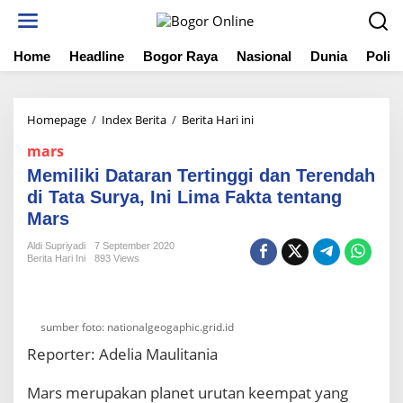
S
k
i
Home
Headline
Bogor Raya
Nasional
Dunia
Politi
p
t
o
c
Homepage
/
Index Berita
/
Berita Hari ini
M
o
e
n
mars
m
t
i
Memiliki Dataran Tertinggi dan Terendah
e
l
n
di Tata Surya, Ini Lima Fakta tentang
i
t
Mars
k
i
Aldi Supriyadi
7 September 2020
D
Berita Hari Ini
893 Views
a
t
a
r
sumber foto: nationalgeogaphic.grid.id
a
Reporter: Adelia Maulitania
n
T
Mars merupakan planet urutan keempat yang
e