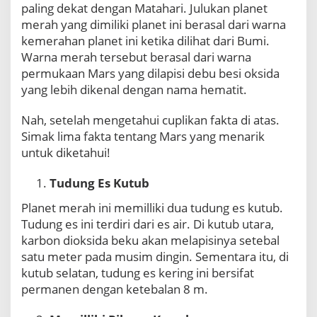
r
paling dekat dengan Matahari. Julukan planet
t
merah yang dimiliki planet ini berasal dari warna
i
kemerahan planet ini ketika dilihat dari Bumi.
n
Warna merah tersebut berasal dari warna
g
permukaan Mars yang dilapisi debu besi oksida
g
i
yang lebih dikenal dengan nama hematit.
d
a
Nah, setelah mengetahui cuplikan fakta di atas.
n
Simak lima fakta tentang Mars yang menarik
T
untuk diketahui!
e
r
e
Tudung Es Kutub
n
Planet merah ini memilliki dua tudung es kutub.
d
a
Tudung es ini terdiri dari es air. Di kutub utara,
h
karbon dioksida beku akan melapisinya setebal
d
satu meter pada musim dingin. Sementara itu, di
i
kutub selatan, tudung es kering ini bersifat
T
permanen dengan ketebalan 8 m.
a
t
a