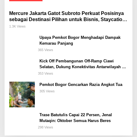
Mercure Jakarta Gatot Subroto Perkuat Posisinya
sebagai Destinasi Pilihan untuk Bisnis, Staycation,
Meeting, dan Kuliner di Jakarta Selatan
1.3K Views
Upaya Pemkot Bogor Menghadapi Dampak
Kemarau Panjang
365 Views
Kick Off Pembangunan Off-Ramp Ciawi
Selatan, Dukung Konektivitas Antarwilayah di
Bogor Selatan
353 Views
Pemkot Bogor Gencarkan Razia Angkot Tua
305 Views
Trase Batutulis Capai 22 Persen, Jenal
Mutaqin: Oktober Semua Harus Beres
298 Views