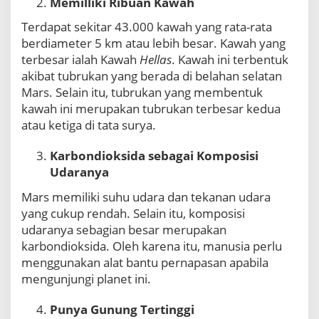
Memilliki Ribuan Kawah
S
Terdapat sekitar 43.000 kawah yang rata-rata
u
r
berdiameter 5 km atau lebih besar. Kawah yang
y
terbesar ialah Kawah
Hellas
. Kawah ini terbentuk
a
akibat tubrukan yang berada di belahan selatan
,
Mars. Selain itu, tubrukan yang membentuk
I
n
kawah ini merupakan tubrukan terbesar kedua
i
atau ketiga di tata surya.
L
i
Karbondioksida sebagai Komposisi
m
Udaranya
a
F
Mars memiliki suhu udara dan tekanan udara
a
yang cukup rendah. Selain itu, komposisi
k
udaranya sebagian besar merupakan
t
a
karbondioksida. Oleh karena itu, manusia perlu
t
menggunakan alat bantu pernapasan apabila
e
mengunjungi planet ini.
n
t
Punya Gunung Tertinggi
a