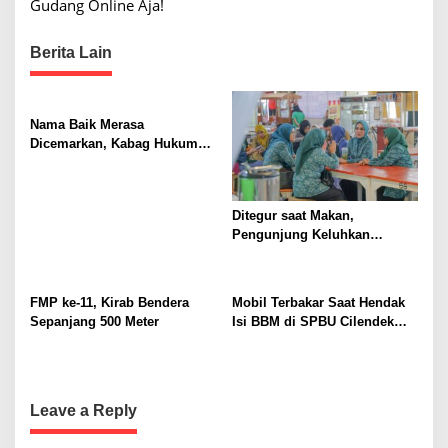
s
Gudang Online Aja!
t
Berita Lain
n
a
v
Nama Baik Merasa
i
Dicemarkan, Kabag Hukum
dan HAM Buat Laporan ke
g
Polisi dengan Pasal UU ITE
a
Ditegur saat Makan,
t
Pengunjung Keluhkan
i
Pengelolaan Pujasera Pasar
Jambu Dua
o
FMP ke-11, Kirab Bendera
Mobil Terbakar Saat Hendak
n
Sepanjang 500 Meter
Isi BBM di SPBU Cilendek
Bogor
Leave a Reply