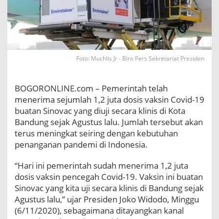
n
C
o
v
i
d
Foto: Muchlis Jr - Biro Pers Sekretariat Presiden
-
1
9
BOGORONLINE.com – Pemerintah telah
T
i
menerima sejumlah 1,2 juta dosis vaksin Covid-19
b
buatan Sinovac yang diuji secara klinis di Kota
a
Bandung sejak Agustus lalu. Jumlah tersebut akan
d
terus meningkat seiring dengan kebutuhan
i
penanganan pandemi di Indonesia.
T
a
n
“Hari ini pemerintah sudah menerima 1,2 juta
a
dosis vaksin pencegah Covid-19. Vaksin ini buatan
h
Sinovac yang kita uji secara klinis di Bandung sejak
A
Agustus lalu,” ujar Presiden Joko Widodo, Minggu
i
r
(6/11/2020), sebagaimana ditayangkan kanal