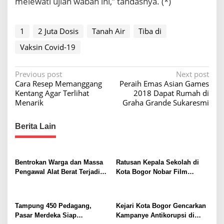
melewati ujian wabah ini,” tandasnya. (*)
1
2 Juta Dosis
Tanah Air
Tiba di
Vaksin Covid-19
P
Previous post
Next post
Cara Resep Memanggang
Peraih Emas Asian Games
o
Kentang Agar Terlihat
2018 Dapat Rumah di
s
Menarik
Graha Grande Sukaresmi
t
Berita Lain
n
a
v
Bentrokan Warga dan Massa
Ratusan Kepala Sekolah di
i
Pengawal Alat Berat Terjadi di
Kota Bogor Nobar Film
Sukajaya, Belasan Orang
“Pramuka”, Dorong
g
Terluka
Penguatan Pendidikan
a
Karakter
Tampung 450 Pedagang,
Kejari Kota Bogor Gencarkan
t
Pasar Merdeka Siap
Kampanye Antikorupsi di