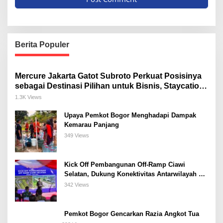
Berita Populer
Mercure Jakarta Gatot Subroto Perkuat Posisinya
sebagai Destinasi Pilihan untuk Bisnis, Staycation,
Meeting, dan Kuliner di Jakarta Selatan
1.3K Views
Upaya Pemkot Bogor Menghadapi Dampak
Kemarau Panjang
349 Views
Kick Off Pembangunan Off-Ramp Ciawi
Selatan, Dukung Konektivitas Antarwilayah di
Bogor Selatan
342 Views
Pemkot Bogor Gencarkan Razia Angkot Tua