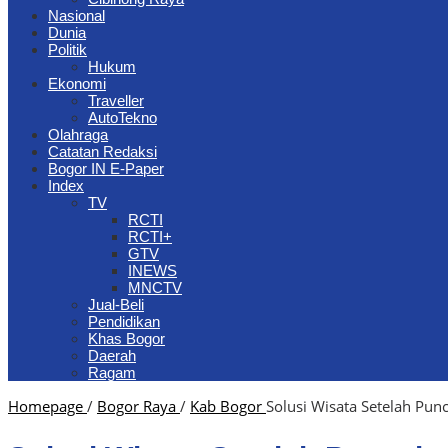
Nasional
Dunia
Politik
Hukum
Ekonomi
Traveller
AutoTekno
Olahraga
Catatan Redaksi
Bogor IN E-Paper
Index
TV
RCTI
RCTI+
GTV
INEWS
MNCTV
Jual-Beli
Pendidikan
Khas Bogor
Daerah
Ragam
Homepage
/
Bogor Raya
/
Kab Bogor
Solusi Wisata Setelah Pun