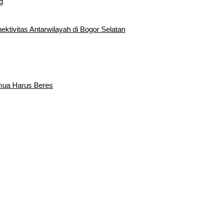
g
tivitas Antarwilayah di Bogor Selatan
emua Harus Beres
edatangan Bupati Rudy Susmanto dan Wakil Bupati Bogor Ade Ruha
Sebagai Bupati Bogor dan Wakil Bupati Bogor Periode 2025-2030
rentak 2024 di Kabupaten Bogor Belum Bisa di Angkut ke PPS