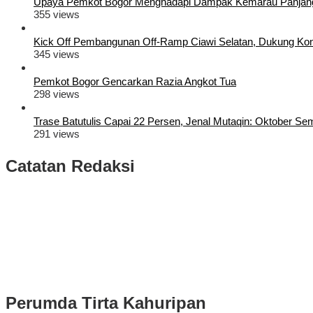
Upaya Pemkot Bogor Menghadapi Dampak Kemarau Panjan
355 views
Kick Off Pembangunan Off-Ramp Ciawi Selatan, Dukung Konek
345 views
Pemkot Bogor Gencarkan Razia Angkot Tua
298 views
Trase Batutulis Capai 22 Persen, Jenal Mutaqin: Oktober S
291 views
Catatan Redaksi
Puluhan Ribu Masyarakat Bumi Tegar Beriman, Sambut Sukacita K
Rudy Susmanto dan Ade Ruhandi Resmi Dilantik Presiden Prabowo 
Longsor di Sukajaya, Logistik Hasil Pemungutan Suara Pilkada Se
Perumda Tirta Kahuripan