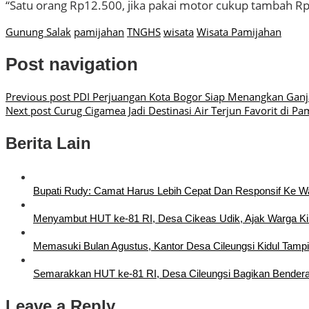
“Satu orang Rp12.500, jika pakai motor cukup tambah R
Gunung Salak
pamijahan
TNGHS
wisata
Wisata Pamijahan
Post navigation
Previous post
PDI Perjuangan Kota Bogor Siap Menangkan Ganja
Next post
Curug Cigamea Jadi Destinasi Air Terjun Favorit di Pa
Berita Lain
Bupati Rudy: Camat Harus Lebih Cepat Dan Responsif Ke 
Menyambut HUT ke-81 RI, Desa Cikeas Udik, Ajak Warga Ki
Memasuki Bulan Agustus, Kantor Desa Cileungsi Kidul Tampi
Semarakkan HUT ke-81 RI, Desa Cileungsi Bagikan Bendera
Leave a Reply