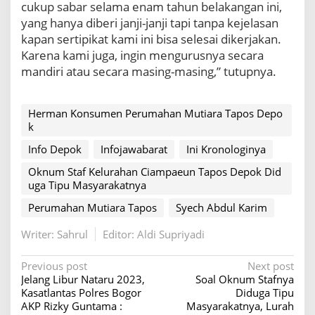
cukup sabar selama enam tahun belakangan ini,
yang hanya diberi janji-janji tapi tanpa kejelasan
kapan sertipikat kami ini bisa selesai dikerjakan.
Karena kami juga, ingin mengurusnya secara
mandiri atau secara masing-masing,” tutupnya.
Herman Konsumen Perumahan Mutiara Tapos Depo
k
Info Depok
Infojawabarat
Ini Kronologinya
Oknum Staf Kelurahan Ciampaeun Tapos Depok Did
uga Tipu Masyarakatnya
Perumahan Mutiara Tapos
Syech Abdul Karim
Writer: Sahrul
Editor: Aldi Supriyadi
P
Previous post
Next post
Jelang Libur Nataru 2023,
Soal Oknum Stafnya
o
Kasatlantas Polres Bogor
Diduga Tipu
s
AKP Rizky Guntama :
Masyarakatnya, Lurah