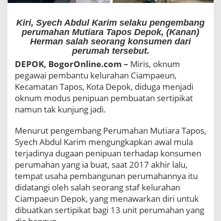
g
a
Kiri, Syech Abdul Karim selaku pengembang
T
perumahan Mutiara Tapos Depok, (Kanan)
i
Herman salah seorang konsumen dari
p
perumah tersebut.
u
DEPOK, BogorOnline.com –
Miris, oknum
M
a
pegawai pembantu kelurahan Ciampaeun,
s
Kecamatan Tapos, Kota Depok, diduga menjadi
y
oknum modus penipuan pembuatan sertipikat
a
namun tak kunjung jadi.
r
a
Menurut pengembang Perumahan Mutiara Tapos,
k
a
Syech Abdul Karim mengungkapkan awal mula
t
terjadinya dugaan penipuan terhadap konsumen
n
perumahan yang ia buat, saat 2017 akhir lalu,
y
tempat usaha pembangunan perumahannya itu
a
,
didatangi oleh salah seorang staf kelurahan
I
Ciampaeun Depok, yang menawarkan diri untuk
n
dibuatkan sertipikat bagi 13 unit perumahan yang
i