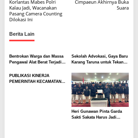
Korlantas Mabes Polri
Cimpaeun Akhirnya Buka
t
Kalau Jadi, Wacanakan
Suara
n
Pasang Camera Counting
Dilokasi Ini
a
v
Berita Lain
i
g
a
Bentrokan Warga dan Massa
Sekolah Advokasi, Gaya Baru
Pengawal Alat Berat Terjadi di
Karang Taruna untuk Tekan
t
Sukajaya, Belasan Orang
Permasalahan Sosial
i
Terluka
Masyarakat
PUBLIKASI KINERJA
o
PEMERINTAH KECAMATAN
CARINGIN KABUPATEN
n
BOGOR TAHUN 2026
Heri Gunawan Pinta Garda
Sakti Sakata Harus Jadi
“Pelayan” Masyarakat