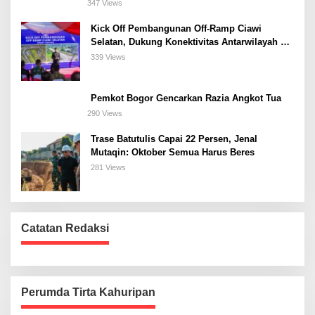
347 Views
Kick Off Pembangunan Off-Ramp Ciawi
Selatan, Dukung Konektivitas Antarwilayah di
Bogor Selatan
339 Views
Pemkot Bogor Gencarkan Razia Angkot Tua
290 Views
Trase Batutulis Capai 22 Persen, Jenal
Mutaqin: Oktober Semua Harus Beres
281 Views
Catatan Redaksi
Perumda Tirta Kahuripan