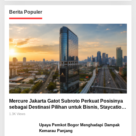
Berita Populer
Mercure Jakarta Gatot Subroto Perkuat Posisinya
sebagai Destinasi Pilihan untuk Bisnis, Staycation,
Meeting, dan Kuliner di Jakarta Selatan
1.3K Views
Upaya Pemkot Bogor Menghadapi Dampak
Kemarau Panjang