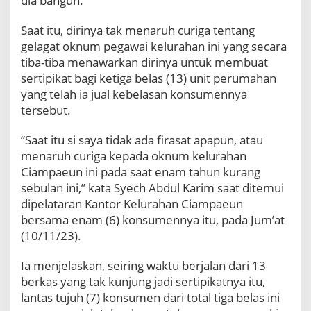
dia bangun.
K
r
Saat itu, dirinya tak menaruh curiga tentang
o
n
gelagat oknum pegawai kelurahan ini yang secara
o
tiba-tiba menawarkan dirinya untuk membuat
l
sertipikat bagi ketiga belas (13) unit perumahan
o
yang telah ia jual kebelasan konsumennya
g
tersebut.
i
n
y
“Saat itu si saya tidak ada firasat apapun, atau
a
menaruh curiga kepada oknum kelurahan
Ciampaeun ini pada saat enam tahun kurang
sebulan ini,” kata Syech Abdul Karim saat ditemui
dipelataran Kantor Kelurahan Ciampaeun
bersama enam (6) konsumennya itu, pada Jum’at
(10/11/23).
Ia menjelaskan, seiring waktu berjalan dari 13
berkas yang tak kunjung jadi sertipikatnya itu,
lantas tujuh (7) konsumen dari total tiga belas ini