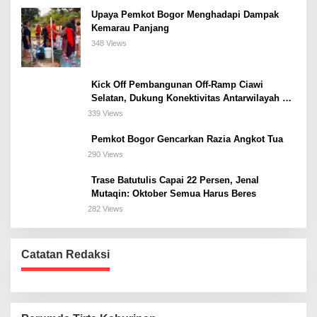
Upaya Pemkot Bogor Menghadapi Dampak
Kemarau Panjang
348 Views
Kick Off Pembangunan Off-Ramp Ciawi
Selatan, Dukung Konektivitas Antarwilayah di
Bogor Selatan
339 Views
Pemkot Bogor Gencarkan Razia Angkot Tua
290 Views
Trase Batutulis Capai 22 Persen, Jenal
Mutaqin: Oktober Semua Harus Beres
282 Views
Catatan Redaksi