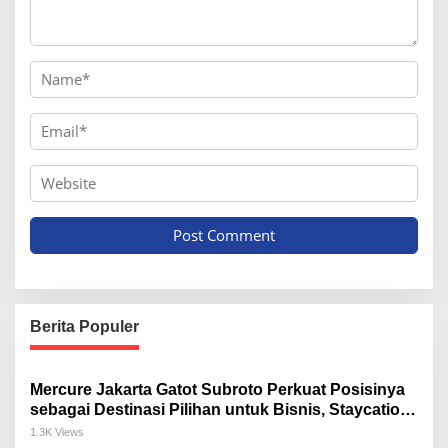
Berita Populer
Mercure Jakarta Gatot Subroto Perkuat Posisinya
sebagai Destinasi Pilihan untuk Bisnis, Staycation,
Meeting, dan Kuliner di Jakarta Selatan
1.3K Views