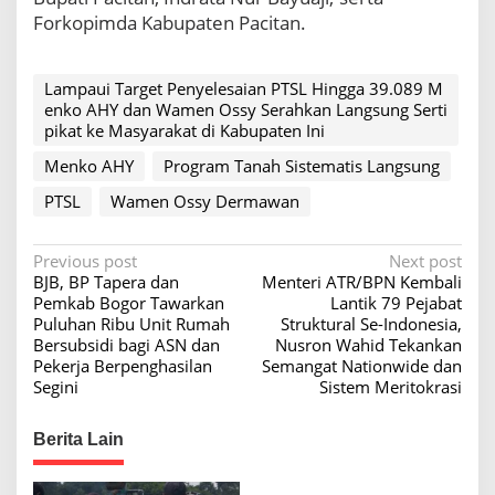
k
Forkopimda Kabupaten Pacitan.
e
M
a
Lampaui Target Penyelesaian PTSL Hingga 39.089 M
s
enko AHY dan Wamen Ossy Serahkan Langsung Serti
y
pikat ke Masyarakat di Kabupaten Ini
a
r
Menko AHY
Program Tanah Sistematis Langsung
a
PTSL
Wamen Ossy Dermawan
k
a
t
P
Previous post
Next post
d
BJB, BP Tapera dan
Menteri ATR/BPN Kembali
i
o
Pemkab Bogor Tawarkan
Lantik 79 Pejabat
K
s
Puluhan Ribu Unit Rumah
Struktural Se-Indonesia,
a
Bersubsidi bagi ASN dan
Nusron Wahid Tekankan
b
t
Pekerja Berpenghasilan
Semangat Nationwide dan
u
n
Segini
Sistem Meritokrasi
p
a
a
t
Berita Lain
v
e
i
n