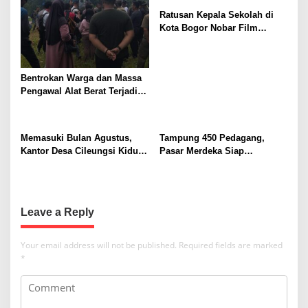
I
g
n
Ratusan Kepala Sekolah di
a
i
Kota Bogor Nobar Film
“Pramuka”, Dorong
t
Penguatan Pendidikan
i
Karakter
Bentrokan Warga dan Massa
o
Pengawal Alat Berat Terjadi di
n
Sukajaya, Belasan Orang
Terluka
Memasuki Bulan Agustus,
Tampung 450 Pedagang,
Kantor Desa Cileungsi Kidul
Pasar Merdeka Siap
Tampil Beda
Beroperasi
Leave a Reply
Your email address will not be published.
Required fields are marked
*