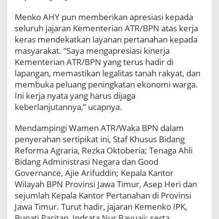
r
a
Menko AHY pun memberikan apresiasi kepada
h
seluruh jajaran Kementerian ATR/BPN atas kerja
k
keras mendekatkan layanan pertanahan kepada
a
n
masyarakat. “Saya mengapresiasi kinerja
L
Kementerian ATR/BPN yang terus hadir di
a
lapangan, memastikan legalitas tanah rakyat, dan
n
membuka peluang peningkatan ekonomi warga.
g
Ini kerja nyata yang harus dijaga
s
u
keberlanjutannya,” ucapnya.
n
g
Mendampingi Wamen ATR/Waka BPN dalam
S
penyerahan sertipikat ini, Staf Khusus Bidang
e
Reforma Agraria, Rezka Oktoberia; Tenaga Ahli
r
Bidang Administrasi Negara dan Good
t
i
Governance, Ajie Arifuddin; Kepala Kantor
p
Wilayah BPN Provinsi Jawa Timur, Asep Heri dan
i
sejumlah Kepala Kantor Pertanahan di Provinsi
k
Jawa Timur. Turut hadir, jajaran Kemenko IPK,
a
t
Bupati Pacitan, Indrata Nur Bayuaji; serta