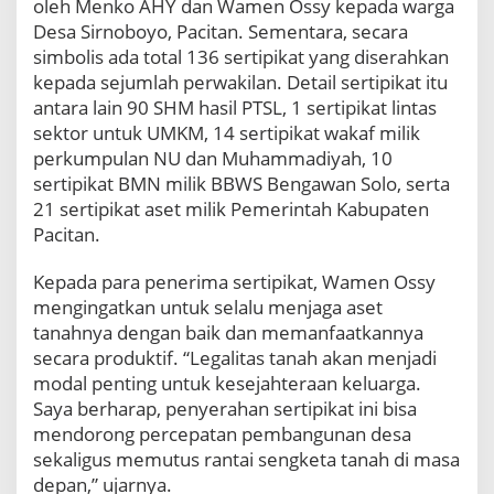
oleh Menko AHY dan Wamen Ossy kepada warga
,
Desa Sirnoboyo, Pacitan. Sementara, secara
M
simbolis ada total 136 sertipikat yang diserahkan
e
kepada sejumlah perwakilan. Detail sertipikat itu
n
k
antara lain 90 SHM hasil PTSL, 1 sertipikat lintas
o
sektor untuk UMKM, 14 sertipikat wakaf milik
A
perkumpulan NU dan Muhammadiyah, 10
H
sertipikat BMN milik BBWS Bengawan Solo, serta
Y
21 sertipikat aset milik Pemerintah Kabupaten
d
a
Pacitan.
n
W
Kepada para penerima sertipikat, Wamen Ossy
a
mengingatkan untuk selalu menjaga aset
m
tanahnya dengan baik dan memanfaatkannya
e
n
secara produktif. “Legalitas tanah akan menjadi
O
modal penting untuk kesejahteraan keluarga.
s
Saya berharap, penyerahan sertipikat ini bisa
s
mendorong percepatan pembangunan desa
y
sekaligus memutus rantai sengketa tanah di masa
S
e
depan,” ujarnya.