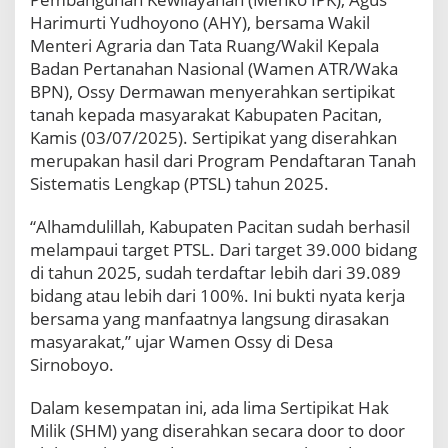
e
Harimurti Yudhoyono (AHY), bersama Wakil
l
Menteri Agraria dan Tata Ruang/Wakil Kepala
e
s
Badan Pertanahan Nasional (Wamen ATR/Waka
a
BPN), Ossy Dermawan menyerahkan sertipikat
i
tanah kepada masyarakat Kabupaten Pacitan,
a
Kamis (03/07/2025). Sertipikat yang diserahkan
n
merupakan hasil dari Program Pendaftaran Tanah
P
T
Sistematis Lengkap (PTSL) tahun 2025.
S
L
“Alhamdulillah, Kabupaten Pacitan sudah berhasil
H
melampaui target PTSL. Dari target 39.000 bidang
i
di tahun 2025, sudah terdaftar lebih dari 39.089
n
bidang atau lebih dari 100%. Ini bukti nyata kerja
g
g
bersama yang manfaatnya langsung dirasakan
a
masyarakat,” ujar Wamen Ossy di Desa
3
Sirnoboyo.
9
.
Dalam kesempatan ini, ada lima Sertipikat Hak
0
8
Milik (SHM) yang diserahkan secara door to door
9