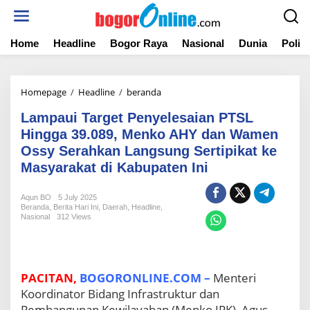
S
k
i
Home
Headline
Bogor Raya
Nasional
Dunia
Politi
p
t
o
c
Homepage
/
Headline
/
beranda
L
o
a
n
Lampaui Target Penyelesaian PTSL
m
t
p
Hingga 39.089, Menko AHY dan Wamen
e
a
Ossy Serahkan Langsung Sertipikat ke
n
u
t
Masyarakat di Kabupaten Ini
i
T
a
Aqun BO
5 July 2025
Beranda
,
Berita Hari Ini
,
Daerah
,
Headline
,
r
Nasional
312 Views
g
e
t
P
PACITAN,
BOGORONLINE.COM –
e
Menteri
n
Koordinator Bidang Infrastruktur dan
y
Pembangunan Kewilayahan (Menko IPK), Agus