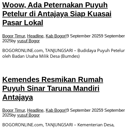
Woow, Ada Peternakan Puyuh
Petelur di Antajaya Siap Kuasai
Pasar Lokal
Bogor Timur
,
Headline
,
Kab Bogor
|
9 September 2025
9 September
2025
by
yusuf Bogor
BOGORONLINE.com, TANJUNGSARI – Budidaya Puyuh Petelur
oleh Badan Usaha Milik Desa (Bumdes)
Kemendes Resmikan Rumah
Puyuh Sinar Taruna Mandiri
Antajaya
Bogor Timur
,
Headline
,
Kab Bogor
|
9 September 2025
9 September
2025
by
yusuf Bogor
BOGORONLINE.com, TANJUNGSARI – Kementerian Desa,