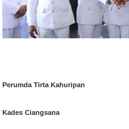
Rudy Susmanto dan Ade Ruhandi Resmi Dilantik Presiden
Prabowo Sebagai Bupati Bogor dan Wakil Bupati Bogor Periode
2025-2030
Longsor di Sukajaya, Logistik Hasil Pemungutan Suara Pilkada
Serentak 2024 di Kabupaten Bogor Belum Bisa di Angkut ke PPS
Perumda Tirta Kahuripan
Kades Ciangsana