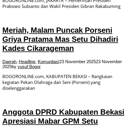
BOGORONLINE.com, JAKARTA – Pemerintah Presiden
Prabowo Subianto dan Wakil Presiden Gibran Rakabuming
Meriah, Malam Puncak Porseni
Griya Pratama Mas Setu Dihadiri
Kades Cikarageman
Daerah
,
Headline
,
Komunitas
|
23 November 2025
23 November
2025
by
yusuf Bogor
BOGORONLINE.com, KABUPATEN BEKASI – Rangkaian
kegiatan Pekan Olahraga dan Seni (Porseni) yang
diselenggarakan
Anggota DPRD Kabupaten Bekasi
Apresiasi Mabar GPM Setu