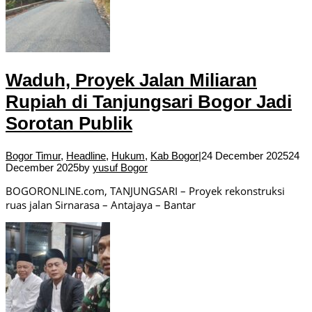
Waduh, Proyek Jalan Miliaran
Rupiah di Tanjungsari Bogor Jadi
Sorotan Publik
Bogor Timur
,
Headline
,
Hukum
,
Kab Bogor
|
24 December 2025
24
December 2025
by
yusuf Bogor
BOGORONLINE.com, TANJUNGSARI – Proyek rekonstruksi
ruas jalan Sirnarasa – Antajaya – Bantar