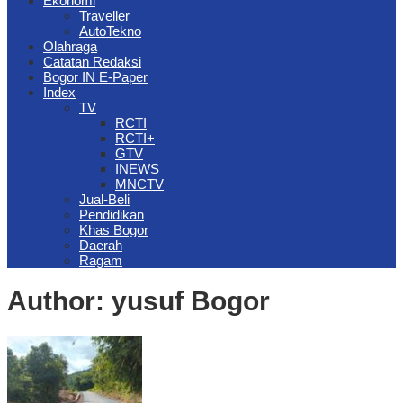
Ekonomi
Traveller
AutoTekno
Olahraga
Catatan Redaksi
Bogor IN E-Paper
Index
TV
RCTI
RCTI+
GTV
INEWS
MNCTV
Jual-Beli
Pendidikan
Khas Bogor
Daerah
Ragam
Author:
yusuf Bogor