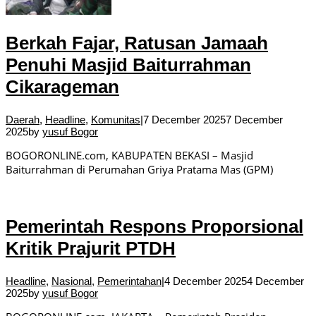
Berkah Fajar, Ratusan Jamaah
Penuhi Masjid Baiturrahman
Cikarageman
Daerah
,
Headline
,
Komunitas
|
7 December 2025
7 December
2025
by
yusuf Bogor
BOGORONLINE.com, KABUPATEN BEKASI – Masjid
Baiturrahman di Perumahan Griya Pratama Mas (GPM)
Pemerintah Respons Proporsional
Kritik Prajurit PTDH
Headline
,
Nasional
,
Pemerintahan
|
4 December 2025
4 December
2025
by
yusuf Bogor