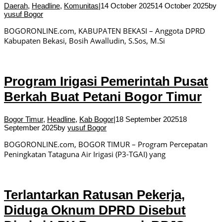
Daerah
,
Headline
,
Komunitas
|
14 October 2025
14 October 2025
by
yusuf Bogor
BOGORONLINE.com, KABUPATEN BEKASI – Anggota DPRD
Kabupaten Bekasi, Bosih Awalludin, S.Sos, M.Si
Program Irigasi Pemerintah Pusat
Berkah Buat Petani Bogor Timur
Bogor Timur
,
Headline
,
Kab Bogor
|
18 September 2025
18
September 2025
by
yusuf Bogor
BOGORONLINE.com, BOGOR TIMUR – Program Percepatan
Peningkatan Tataguna Air Irigasi (P3-TGAI) yang
Terlantarkan Ratusan Pekerja,
Diduga Oknum DPRD Disebut