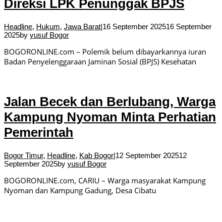
Direksi LPK Penunggak BPJS
Headline
,
Hukum
,
Jawa Barat
|
16 September 2025
16 September
2025
by
yusuf Bogor
BOGORONLINE.com – Polemik belum dibayarkannya iuran
Badan Penyelenggaraan Jaminan Sosial (BPJS) Kesehatan
Jalan Becek dan Berlubang, Warga
Kampung Nyoman Minta Perhatian
Pemerintah
Bogor Timur
,
Headline
,
Kab Bogor
|
12 September 2025
12
September 2025
by
yusuf Bogor
BOGORONLINE.com, CARIU – Warga masyarakat Kampung
Nyoman dan Kampung Gadung, Desa Cibatu