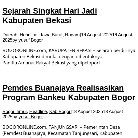
Sejarah Singkat Hari Jadi
Kabupaten Bekasi
Daerah
,
Headline
,
Jawa Barat
,
Ragam
|
19 August 2025
19 August
2025
by
yusuf Bogor
BOGORONLINE.com, KABUPATEN BEKASI – Sejarah berdirinya
Kabupaten Bekasi dimulai dengan dibentuknya
Panitia Amanat Rakyat Bekasi yang dipelopori
Pemdes Buanajaya Realisasikan
Program Bankeu Kabupaten Bogor
Bogor Timur
,
Headline
,
Kab Bogor
|
18 August 2025
18 August
2025
by
yusuf Bogor
BOGORONLINE.com, TANJUNGSARI – Pemerintah Desa
(Pemdes) Buanajaya, Kecamatan Tanjungsari, Kabupaten