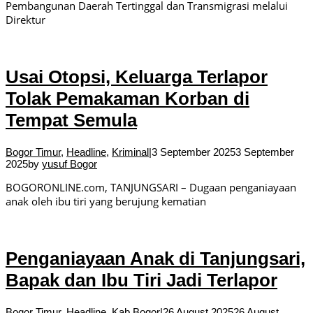
Pembangunan Daerah Tertinggal dan Transmigrasi melalui
Direktur
Usai Otopsi, Keluarga Terlapor
Tolak Pemakaman Korban di
Tempat Semula
Bogor Timur
,
Headline
,
Kriminal
|
3 September 2025
3 September
2025
by
yusuf Bogor
BOGORONLINE.com, TANJUNGSARI – Dugaan penganiayaan
anak oleh ibu tiri yang berujung kematian
Penganiayaan Anak di Tanjungsari,
Bapak dan Ibu Tiri Jadi Terlapor
Bogor Timur
,
Headline
,
Kab Bogor
|
26 August 2025
26 August