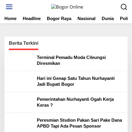
S
k
i
Home
Headline
Bogor Raya
Nasional
Dunia
Politi
p
t
o
c
o
Berita Terkini
n
t
B
Terminal Pemadu Moda Cileungsi
e
o
Diresmikan
n
g
t
o
r
Hari ini Genap Satu Tahun Nurhayanti
O
Jadi Bupati Bogor
n
l
i
n
Pemerintahan Nurhayanti Ogah Kerja
e
Keras ?
Peresmian Stsdion Pakan Sari Pake Dana
APBD Tapi Ada Pesan Sponsor