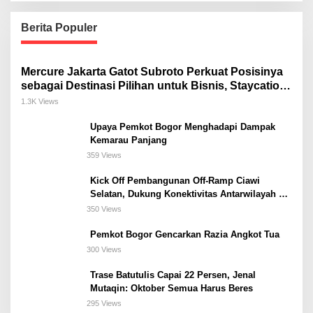
Berita Populer
Mercure Jakarta Gatot Subroto Perkuat Posisinya
sebagai Destinasi Pilihan untuk Bisnis, Staycation,
Meeting, dan Kuliner di Jakarta Selatan
1.3K Views
Upaya Pemkot Bogor Menghadapi Dampak
Kemarau Panjang
359 Views
Kick Off Pembangunan Off-Ramp Ciawi
Selatan, Dukung Konektivitas Antarwilayah di
Bogor Selatan
350 Views
Pemkot Bogor Gencarkan Razia Angkot Tua
300 Views
Trase Batutulis Capai 22 Persen, Jenal
Mutaqin: Oktober Semua Harus Beres
295 Views