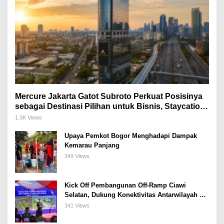
Mercure Jakarta Gatot Subroto Perkuat Posisinya
sebagai Destinasi Pilihan untuk Bisnis, Staycation,
Meeting, dan Kuliner di Jakarta Selatan
1.3K Views
Upaya Pemkot Bogor Menghadapi Dampak
Kemarau Panjang
349 Views
Kick Off Pembangunan Off-Ramp Ciawi
Selatan, Dukung Konektivitas Antarwilayah di
Bogor Selatan
341 Views