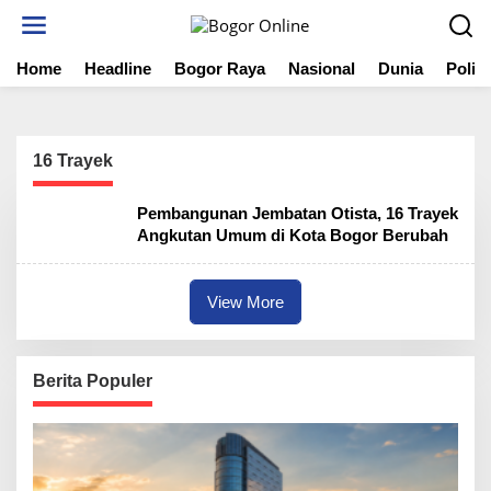
S
k
i
Home
Headline
Bogor Raya
Nasional
Dunia
Politi
p
t
o
c
o
16 Trayek
n
t
Pembangunan Jembatan Otista, 16 Trayek
e
Angkutan Umum di Kota Bogor Berubah
n
t
View More
Berita Populer