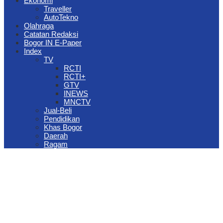
Ekonomi
Traveller
AutoTekno
Olahraga
Catatan Redaksi
Bogor IN E-Paper
Index
TV
RCTI
RCTI+
GTV
INEWS
MNCTV
Jual-Beli
Pendidikan
Khas Bogor
Daerah
Ragam
The Jungle Waterpark Bogor Kembali Raih Top Brand Award 2026
DPRD Kota Bogor Evaluasi DTSEN Bansos Pasca Ground
Checking
Muscab VII Hiswana Migas Bogor Digelar, Dedie Rachim