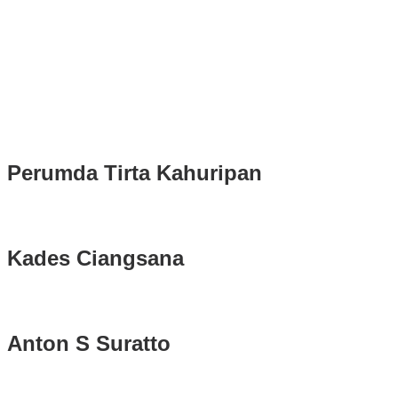
Ruhandi
Rudy Susmanto dan Ade Ruhandi Resmi Dilantik Presiden
Prabowo Sebagai Bupati Bogor dan Wakil Bupati Bogor Periode
2025-2030
Longsor di Sukajaya, Logistik Hasil Pemungutan Suara Pilkada
Serentak 2024 di Kabupaten Bogor Belum Bisa di Angkut ke PPS
Perumda Tirta Kahuripan
Kades Ciangsana
Anton S Suratto