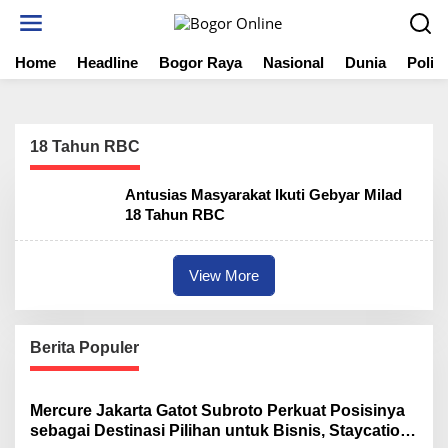
S
k
i
Home
Headline
Bogor Raya
Nasional
Dunia
Politi
p
t
o
c
o
18 Tahun RBC
n
t
Antusias Masyarakat Ikuti Gebyar Milad
e
18 Tahun RBC
n
t
View More
Berita Populer
Mercure Jakarta Gatot Subroto Perkuat Posisinya
sebagai Destinasi Pilihan untuk Bisnis, Staycation,