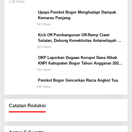
Meeting, dan Kuliner di Jakarta Selatan
1.2K Views
Upaya Pemkot Bogor Menghadapi Dampak
Kemarau Panjang
343 Views
Kick Off Pembangunan Off-Ramp Ciawi
Selatan, Dukung Konektivitas Antarwilayah di
Bogor Selatan
333 Views
OKP Laporkan Dugaan Korupsi Dana Hibah
KNPI Kabupaten Bogor Tahun Anggaran 2025
Ke Kejaksaan
316 Views
Pemkot Bogor Gencarkan Razia Angkot Tua
288 Views
Catatan Redaksi