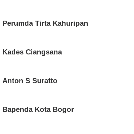
Longsor di Sukajaya, Logistik Hasil Pemungutan Suara Pilkada
Serentak 2024 di Kabupaten Bogor Belum Bisa di Angkut ke PPS
Perumda Tirta Kahuripan
Kades Ciangsana
Anton S Suratto
Bapenda Kota Bogor