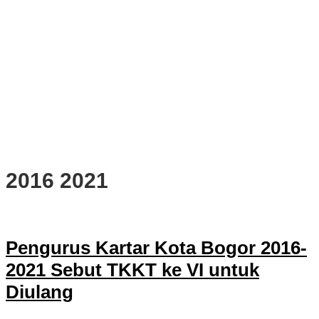
PWI, KONI, KNPI, Kadin, dan Blackcats Gelar Nobar Final Piala
Dunia 2026 Bersama Walikota Bogor
Infrastruktur, Transportasi, dan Mobilitas di Bawah Nahkoda
Dedie-Jenal
Kota dan Kabupaten Bogor Percepat Persiapan Pembangunan
PSEL Bogor Raya
DPRD Kota Bogor Soroti Jalan Kotor Akibat Proyek Trase Baru
Batutulis
2016 2021
Pengurus Kartar Kota Bogor 2016-
2021 Sebut TKKT ke VI untuk
Diulang