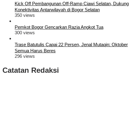
Kick Off Pembangunan Off-Ramp Ciawi Selatan, Dukung
Konektivitas Antarwilayah di Bogor Selatan
350 views
Pemkot Bogor Gencarkan Razia Angkot Tua
300 views
Trase Batutulis Capai 22 Persen, Jenal Mutaqin: Oktober
Semua Harus Beres
296 views
Catatan Redaksi
Puluhan Ribu Masyarakat Bumi Tegar Beriman, Sambut Sukacita
Kedatangan Bupati Rudy Susmanto dan Wakil Bupati Bogor Ade
Ruhandi
Rudy Susmanto dan Ade Ruhandi Resmi Dilantik Presiden
Prabowo Sebagai Bupati Bogor dan Wakil Bupati Bogor Periode
2025-2030