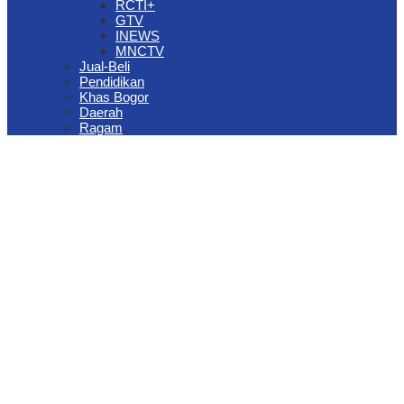
RCTI+
GTV
INEWS
MNCTV
Jual-Beli
Pendidikan
Khas Bogor
Daerah
Ragam
The Jungle Waterpark Bogor Kembali Raih Top Brand Award 2026
DPRD Kota Bogor Evaluasi DTSEN Bansos Pasca Ground
Checking
Muscab VII Hiswana Migas Bogor Digelar, Dedie Rachim
Tekankan Integritas dan Ketahanan Energi
Upaya Pemkot Bogor Menghadapi Dampak Kemarau Panjang
Pengelolaan Sampah Berbasis Waste to Energy Butuh Kolaborasi
Semua Pihak