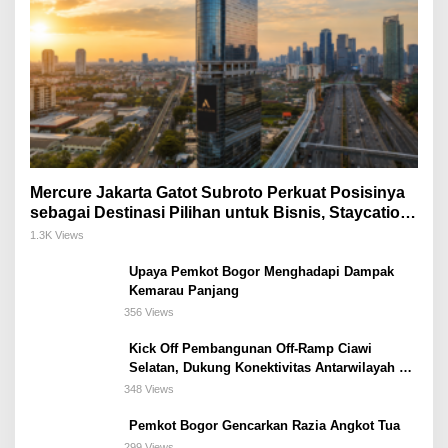
Mercure Jakarta Gatot Subroto Perkuat Posisinya
sebagai Destinasi Pilihan untuk Bisnis, Staycation,
Meeting, dan Kuliner di Jakarta Selatan
1.3K Views
Upaya Pemkot Bogor Menghadapi Dampak
Kemarau Panjang
356 Views
Kick Off Pembangunan Off-Ramp Ciawi
Selatan, Dukung Konektivitas Antarwilayah di
Bogor Selatan
348 Views
Pemkot Bogor Gencarkan Razia Angkot Tua
299 Views