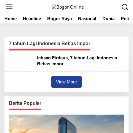
S
k
i
Home
Headline
Bogor Raya
Nasional
Dunia
Politi
p
t
o
c
o
7 tahun Lagi Indonesia Bebas Impor
n
t
Ichsan Firdaus, 7 tahun Lagi Indonesia
e
Bebas Impor
n
t
View More
Berita Populer