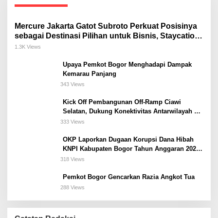
Mercure Jakarta Gatot Subroto Perkuat Posisinya
sebagai Destinasi Pilihan untuk Bisnis, Staycation,
Meeting, dan Kuliner di Jakarta Selatan
1.3K Views
Upaya Pemkot Bogor Menghadapi Dampak
Kemarau Panjang
343 Views
Kick Off Pembangunan Off-Ramp Ciawi
Selatan, Dukung Konektivitas Antarwilayah di
Bogor Selatan
333 Views
OKP Laporkan Dugaan Korupsi Dana Hibah
KNPI Kabupaten Bogor Tahun Anggaran 2025
Ke Kejaksaan
318 Views
Pemkot Bogor Gencarkan Razia Angkot Tua
288 Views