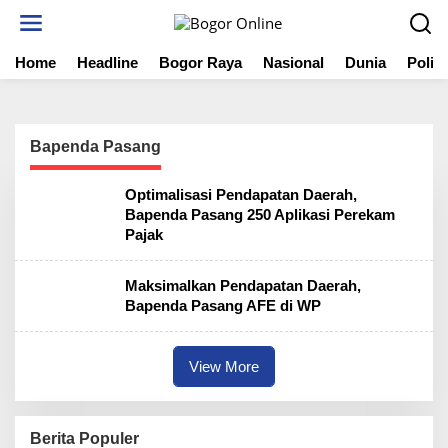
S
k
i
Home
Headline
Bogor Raya
Nasional
Dunia
Politi
p
t
o
c
o
Bapenda Pasang
n
t
Optimalisasi Pendapatan Daerah,
e
Bapenda Pasang 250 Aplikasi Perekam
n
Pajak
t
Maksimalkan Pendapatan Daerah,
Bapenda Pasang AFE di WP
View More
Berita Populer