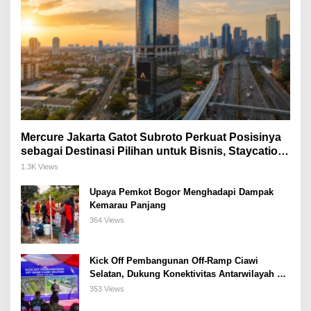
Mercure Jakarta Gatot Subroto Perkuat Posisinya
sebagai Destinasi Pilihan untuk Bisnis, Staycation,
Meeting, dan Kuliner di Jakarta Selatan
1.3K Views
Upaya Pemkot Bogor Menghadapi Dampak
Kemarau Panjang
364 Views
Kick Off Pembangunan Off-Ramp Ciawi
Selatan, Dukung Konektivitas Antarwilayah di
Bogor Selatan
353 Views