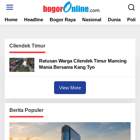
S
k
i
Home
Headline
Bogor Raya
Nasional
Dunia
Politi
p
t
o
c
o
Cilendek Timur
n
t
Ratusan Warga Cilendek Timur Mancing
e
Mania Bersama Kang Tyo
n
t
View More
Berita Populer