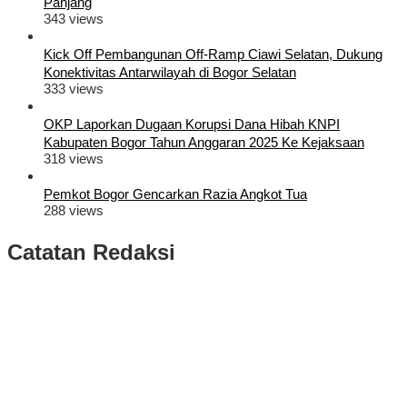
Panjang
343 views
Kick Off Pembangunan Off-Ramp Ciawi Selatan, Dukung
Konektivitas Antarwilayah di Bogor Selatan
333 views
OKP Laporkan Dugaan Korupsi Dana Hibah KNPI
Kabupaten Bogor Tahun Anggaran 2025 Ke Kejaksaan
318 views
Pemkot Bogor Gencarkan Razia Angkot Tua
288 views
Catatan Redaksi
Puluhan Ribu Masyarakat Bumi Tegar Beriman, Sambut Sukacita
Kedatangan Bupati Rudy Susmanto dan Wakil Bupati Bogor Ade
Ruhandi
Rudy Susmanto dan Ade Ruhandi Resmi Dilantik Presiden
Prabowo Sebagai Bupati Bogor dan Wakil Bupati Bogor Periode