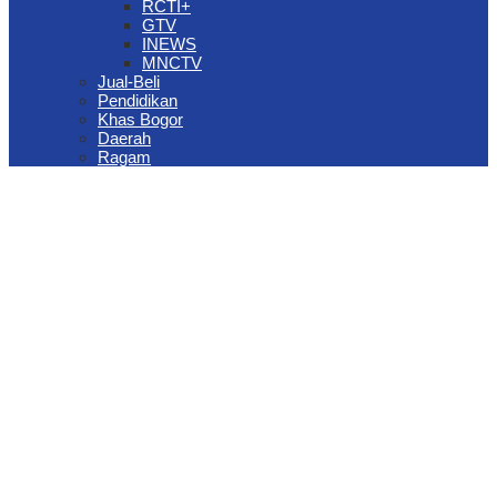
RCTI+
GTV
INEWS
MNCTV
Jual-Beli
Pendidikan
Khas Bogor
Daerah
Ragam
The Jungle Waterpark Bogor Kembali Raih Top Brand Award 2026
DPRD Kota Bogor Evaluasi DTSEN Bansos Pasca Ground
Checking
Muscab VII Hiswana Migas Bogor Digelar, Dedie Rachim
Tekankan Integritas dan Ketahanan Energi
Upaya Pemkot Bogor Menghadapi Dampak Kemarau Panjang
Pengelolaan Sampah Berbasis Waste to Energy Butuh Kolaborasi
Semua Pihak