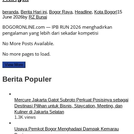
beranda
,
Berita Hari ini
,
Bogor Raya
,
Headline
,
Kota Bogor
|
15
June 2026
by
RZ Bunai
BOGORONLINE.com — IPB RUN 2026 menghadirkan
pengalaman yang lebih dari sekadar kompetisi
No More Posts Available.
No more pages to load.
View More
Berita Populer
Mercure Jakarta Gatot Subroto Perkuat Posisinya sebagai
Destinasi Pilihan untuk Bisnis, Staycation, Meeting, dan
Kuliner di Jakarta Selatan
1.3K views
Upaya Pemkot Bogor Menghadapi Dampak Kemarau