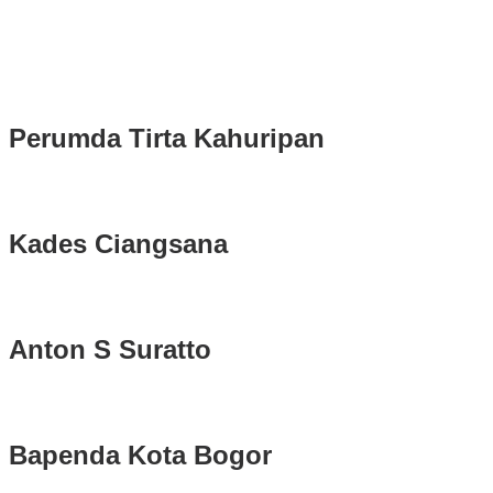
2025-2030
Longsor di Sukajaya, Logistik Hasil Pemungutan Suara Pilkada
Serentak 2024 di Kabupaten Bogor Belum Bisa di Angkut ke PPS
Perumda Tirta Kahuripan
Kades Ciangsana
Anton S Suratto
Bapenda Kota Bogor