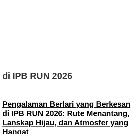
PWI, KONI, KNPI, Kadin, dan Blackcats Gelar Nobar Final Piala
Dunia 2026 Bersama Walikota Bogor
Infrastruktur, Transportasi, dan Mobilitas di Bawah Nahkoda
Dedie-Jenal
Kota dan Kabupaten Bogor Percepat Persiapan Pembangunan
PSEL Bogor Raya
DPRD Kota Bogor Soroti Jalan Kotor Akibat Proyek Trase Baru
Batutulis
di IPB RUN 2026
Pengalaman Berlari yang Berkesan
di IPB RUN 2026: Rute Menantang,
Lanskap Hijau, dan Atmosfer yang
Hangat