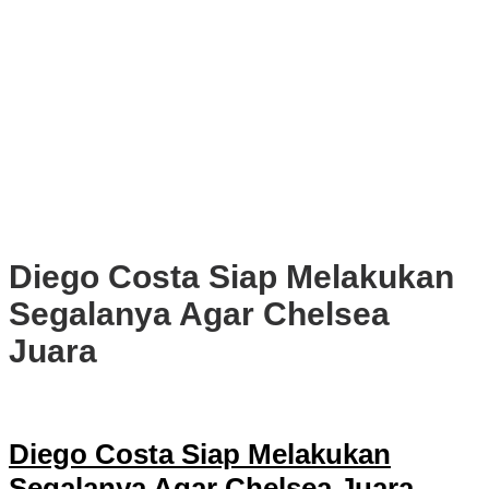
PWI, KONI, KNPI, Kadin, dan Blackcats Gelar Nobar Final Piala
Dunia 2026 Bersama Walikota Bogor
Infrastruktur, Transportasi, dan Mobilitas di Bawah Nahkoda
Dedie-Jenal
Kota dan Kabupaten Bogor Percepat Persiapan Pembangunan
PSEL Bogor Raya
DPRD Kota Bogor Soroti Jalan Kotor Akibat Proyek Trase Baru
Batutulis
Diego Costa Siap Melakukan
Segalanya Agar Chelsea
Juara
Diego Costa Siap Melakukan
Segalanya Agar Chelsea Juara