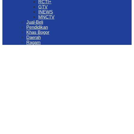
RCTI+
GTV
INEWS
MNCTV
Jual-Beli
Pendidikan
Khas Bogor
Daerah
Ragam
The Jungle Waterpark Bogor Kembali Raih Top Brand Award 2026
DPRD Kota Bogor Evaluasi DTSEN Bansos Pasca Ground
Checking
Muscab VII Hiswana Migas Bogor Digelar, Dedie Rachim
Tekankan Integritas dan Ketahanan Energi
Upaya Pemkot Bogor Menghadapi Dampak Kemarau Panjang
Pengelolaan Sampah Berbasis Waste to Energy Butuh Kolaborasi
Semua Pihak