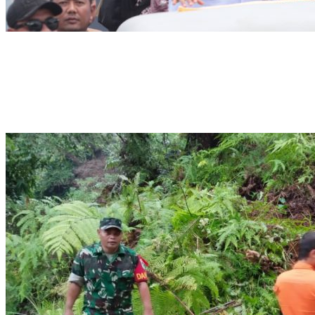
Puluhan Ribu Masyarakat Bumi Tegar Beriman, Sambut Sukacita
Kedatangan Bupati Rudy Susmanto dan Wakil Bupati Bogor Ade
Ruhandi
Rudy Susmanto dan Ade Ruhandi Resmi Dilantik Presiden
Prabowo Sebagai Bupati Bogor dan Wakil Bupati Bogor Periode
2025-2030