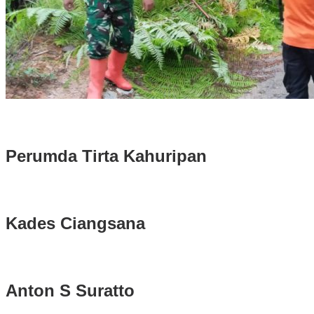
Longsor di Sukajaya, Logistik Hasil Pemungutan Suara Pilkada
Serentak 2024 di Kabupaten Bogor Belum Bisa di Angkut ke PPS
Perumda Tirta Kahuripan
Kades Ciangsana
Anton S Suratto