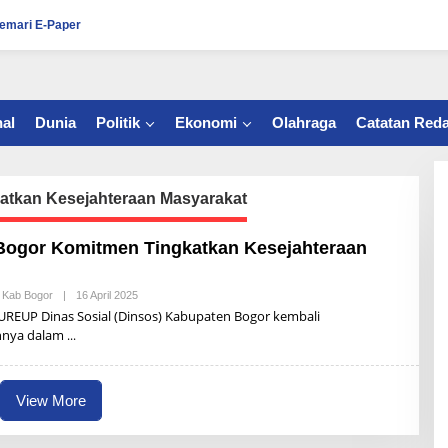
emari E-Paper
al
Dunia
Politik
Ekonomi
Olahraga
Catatan Reda
tkan Kesejahteraan Masyarakat
ogor Komitmen Tingkatkan Kesejahteraan
,
Kab Bogor
|
16 April 2025
B
Y
UREUP Dinas Sosial (Dinsos) Kabupaten Bogor kembali
R
nnya dalam
U
L
L
I
M
View More
E
G
I