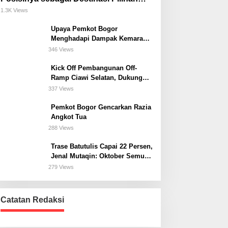
untuk Bisnis, Staycation, Meeting, dan
1.3K Views
Kuliner di Jakarta Selatan
Upaya Pemkot Bogor
Menghadapi Dampak Kemarau
Panjang
346 Views
Kick Off Pembangunan Off-
Ramp Ciawi Selatan, Dukung
Konektivitas Antarwilayah di
337 Views
Bogor Selatan
Pemkot Bogor Gencarkan Razia
Angkot Tua
288 Views
Trase Batutulis Capai 22 Persen,
Jenal Mutaqin: Oktober Semua
Harus Beres
279 Views
Catatan Redaksi