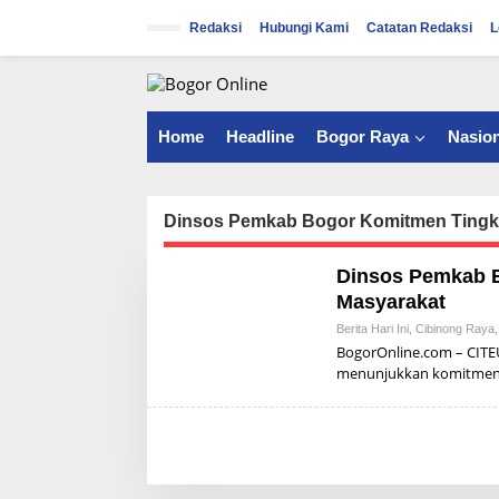
S
k
Redaksi
Hubungi Kami
Catatan Redaksi
L
i
p
t
o
c
Home
Headline
Bogor Raya
Nasion
o
n
t
e
Dinsos Pemkab Bogor Komitmen Tingka
n
t
Dinsos Pemkab B
Masyarakat
Berita Hari Ini
,
Cibinong Raya
BogorOnline.com – CITE
menunjukkan komitme