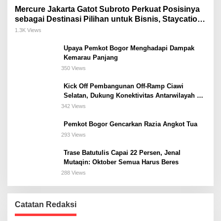
Mercure Jakarta Gatot Subroto Perkuat Posisinya
sebagai Destinasi Pilihan untuk Bisnis, Staycation,
Meeting, dan Kuliner di Jakarta Selatan
1.3K Views
Upaya Pemkot Bogor Menghadapi Dampak
Kemarau Panjang
350 Views
Kick Off Pembangunan Off-Ramp Ciawi
Selatan, Dukung Konektivitas Antarwilayah di
Bogor Selatan
342 Views
Pemkot Bogor Gencarkan Razia Angkot Tua
293 Views
Trase Batutulis Capai 22 Persen, Jenal
Mutaqin: Oktober Semua Harus Beres
288 Views
Catatan Redaksi