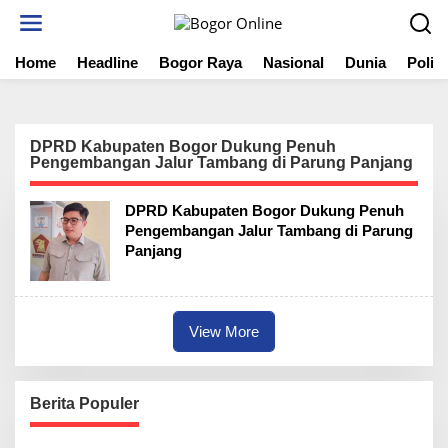
S
k
i
Home
Headline
Bogor Raya
Nasional
Dunia
Politi
p
t
o
c
o
DPRD Kabupaten Bogor Dukung Penuh
n
Pengembangan Jalur Tambang di Parung Panjang
t
e
DPRD Kabupaten Bogor Dukung Penuh
n
Pengembangan Jalur Tambang di Parung
t
Panjang
View More
Berita Populer