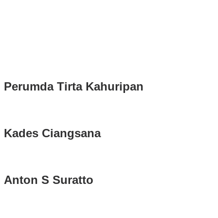
Rudy Susmanto dan Ade Ruhandi Resmi Dilantik Presiden
Prabowo Sebagai Bupati Bogor dan Wakil Bupati Bogor Periode
2025-2030
Longsor di Sukajaya, Logistik Hasil Pemungutan Suara Pilkada
Serentak 2024 di Kabupaten Bogor Belum Bisa di Angkut ke PPS
Perumda Tirta Kahuripan
Kades Ciangsana
Anton S Suratto