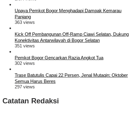
Upaya Pemkot Bogor Menghadapi Dampak Kemarau
Panjang
363 views
Kick Off Pembangunan Off-Ramp Ciawi Selatan, Dukung
Konektivitas Antarwilayah di Bogor Selatan
351 views
Pemkot Bogor Gencarkan Razia Angkot Tua
302 views
Trase Batutulis Capai 22 Persen, Jenal Mutaqin: Oktober
Semua Harus Beres
297 views
Catatan Redaksi
Puluhan Ribu Masyarakat Bumi Tegar Beriman, Sambut Sukacita
Kedatangan Bupati Rudy Susmanto dan Wakil Bupati Bogor Ade
Ruhandi