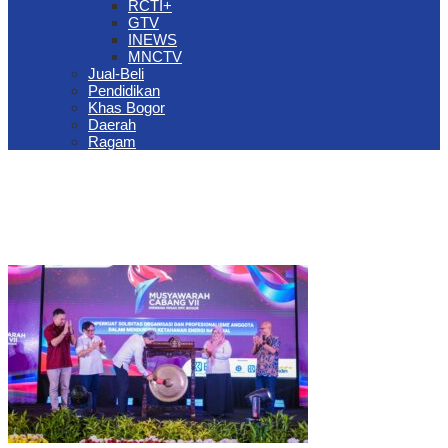
RCTI+
GTV
INEWS
MNCTV
Jual-Beli
Pendidikan
Khas Bogor
Daerah
Ragam
The Jungle Waterpark Bogor Kembali Raih Top Brand Award 2026
DPRD Kota Bogor Evaluasi DTSEN Bansos Pasca Ground
Checking