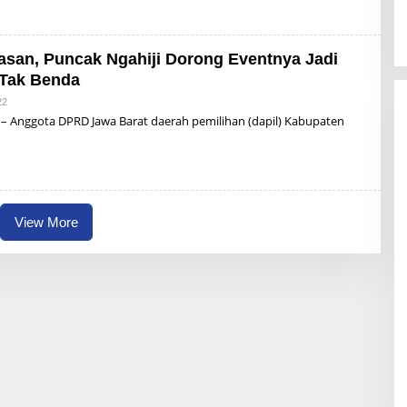
S
U
P
san, Puncak Ngahiji Dorong Eventnya Jadi
 Tak Benda
Y
A
22
B
D
Y
– Anggota DPRD Jawa Barat daerah pemilihan (dapil) Kabupaten
A
L
D
I
S
U
P
R
View More
I
Y
A
D
I