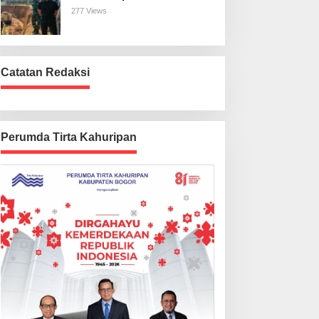
Harus Beres
277 Views
Catatan Redaksi
Perumda Tirta Kahuripan