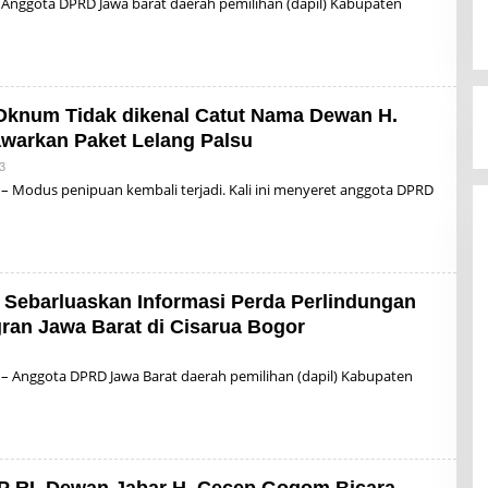
 Anggota DPRD Jawa barat daerah pemilihan (dapil) Kabupaten
 Oknum Tidak dikenal Catut Nama Dewan H.
arkan Paket Lelang Palsu
3
B
Y
– Modus penipuan kembali terjadi. Kali ini menyeret anggota DPRD
A
L
D
I
S
U
P
Sebarluaskan Informasi Perda Perlindungan
R
I
ran Jawa Barat di Cisarua Bogor
Y
A
D
– Anggota DPRD Jawa Barat daerah pemilihan (dapil) Kabupaten
I