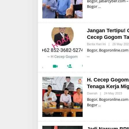
Bogor, Jabarcyber.com –
I
A
Bogor
L
D
I
S
U
P
Jangan Tertipu!
R
I
Cecep Gogom Taw
Y
A
Berita Hari Ini
|
26 May 202
D
Bogor, Bogoronline.com 
I
H. Cecep Gogom 
Tenaga Kerja Mig
Daerah
|
24 May 2023
B
Y
Bogor, Bogoronline.com 
A
Bogor
L
D
I
S
U
P