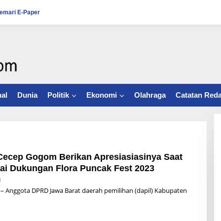
emari E-Paper
al
Dunia
Politik
Ekonomi
Olahraga
Catatan Reda
Cecep Gogom Berikan Apresiasiasinya Saat
i Dukungan Flora Puncak Fest 2023
3
B
Y
– Anggota DPRD Jawa Barat daerah pemilihan (dapil) Kabupaten
A
L
D
I