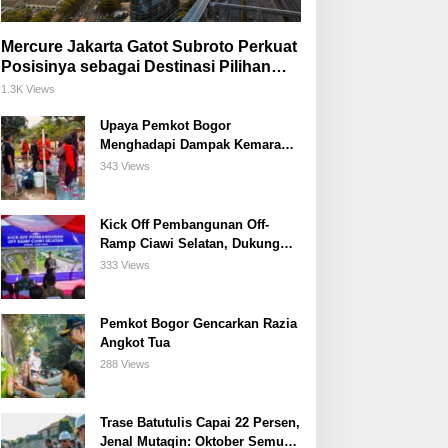
Mercure Jakarta Gatot Subroto Perkuat
Posisinya sebagai Destinasi Pilihan
untuk Bisnis, Staycation, Meeting, dan
1.3K Views
Kuliner di Jakarta Selatan
Upaya Pemkot Bogor
Menghadapi Dampak Kemarau
Panjang
343 Views
Kick Off Pembangunan Off-
Ramp Ciawi Selatan, Dukung
Konektivitas Antarwilayah di
333 Views
Bogor Selatan
Pemkot Bogor Gencarkan Razia
Angkot Tua
288 Views
Trase Batutulis Capai 22 Persen,
Jenal Mutaqin: Oktober Semua