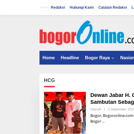
S
k
Redaksi
Hubungi Kami
Catatan Redaksi
L
i
p
t
o
c
o
n
t
Home
Headline
Bogor Raya
Nasion
e
n
t
HCG
Dewan Jabar H. 
Sambutan Sebaga
Daerah
|
2 September 202
Bogor, Bogoronline.com 
Bogor