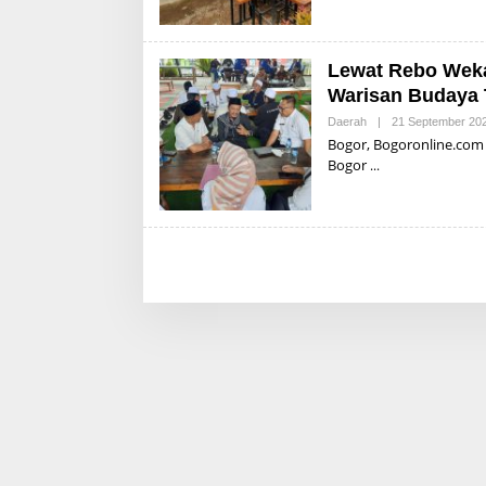
I
Lewat Rebo Weka
R
I
Warisan Budaya
Daerah
|
21 September 20
Bogor, Bogoronline.com 
I
Bogor