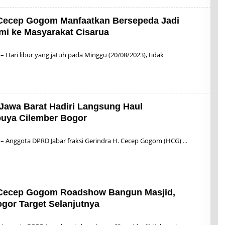
S
U
P
Cecep Gogom Manfaatkan Bersepeda Jadi
R
I
mi ke Masyarakat Cisarua
Y
A
D
 Hari libur yang jatuh pada Minggu (20/08/2023), tidak
I
a Jawa Barat Hadiri Langsung Haul
uya Cilember Bogor
 – Anggota DPRD Jabar fraksi Gerindra H. Cecep Gogom (HCG)
 Cecep Gogom Roadshow Bangun Masjid,
gor Target Selanjutnya