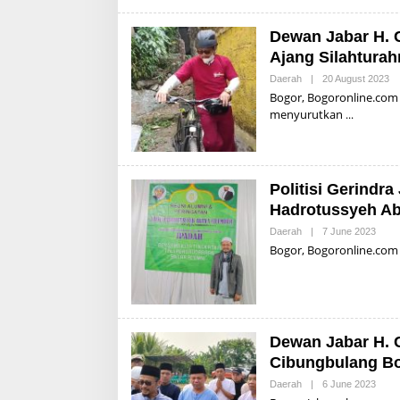
Dewan Jabar H. 
Ajang Silahturah
Daerah
|
20 August 2023
B
Y
Bogor, Bogoronline.com –
A
menyurutkan
L
D
I
S
U
P
Politisi Gerindr
R
I
Hadrotussyeh Ab
Y
A
Daerah
|
7 June 2023
B
D
Y
Bogor, Bogoronline.com
I
A
L
D
I
S
U
P
Dewan Jabar H.
R
I
Cibungbulang Bo
Y
A
Daerah
|
6 June 2023
B
D
Y