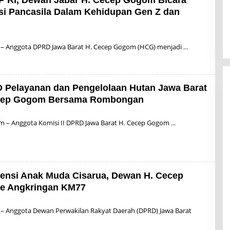
P RI, Dewan Jabar H. Cecep Gogom Bicara
si Pancasila Dalam Kehidupan Gen Z dan
 – Anggota DPRD Jawa Barat H. Cecep Gogom (HCG) menjadi
D Pelayanan dan Pengelolaan Hutan Jawa Barat
ecep Gogom Bersama Rombongan
B
om – Anggota Komisi II DPRD Jawa Barat H. Cecep Gogom
A
S
ensi Anak Muda Cisarua, Dewan H. Cecep
e Angkringan KM77
B
Y
 – Anggota Dewan Perwakilan Rakyat Daerah (DPRD) Jawa Barat
A
D