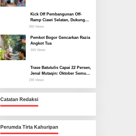
Kick Off Pembangunan Off-
Ramp Ciawi Selatan, Dukung
Konektivitas Antarwilayah di
350 Views
Bogor Selatan
Pemkot Bogor Gencarkan Razia
Angkot Tua
300 Views
Trase Batutulis Capai 22 Persen,
Jenal Mutaqin: Oktober Semua
Harus Beres
295 Views
Catatan Redaksi
Perumda Tirta Kahuripan