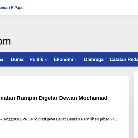
emari E-Paper
al
Dunia
Politik
Ekonomi
Olahraga
Catatan Reda
camatan Rumpin Digelar Dewan Mochamad
– Anggota DPRD Provinsi Jawa Barat Daerah Pemilihan Jabar VI