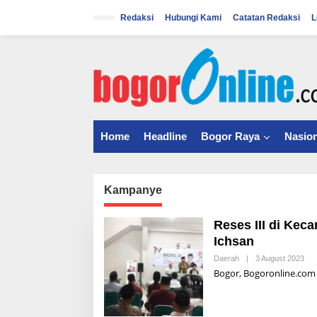
S
k
Redaksi
Hubungi Kami
Catatan Redaksi
L
i
p
t
o
c
o
n
t
Home
Headline
Bogor Raya
Nasion
e
n
t
Kampanye
Reses III di Ke
Ichsan
Daerah
|
3 August 2023
B
Y
Bogor, Bogoronline.com 
A
L
D
I