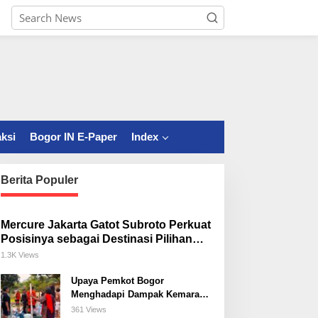
ksi
Bogor IN E-Paper
Index
Berita Populer
Mercure Jakarta Gatot Subroto Perkuat
Posisinya sebagai Destinasi Pilihan
untuk Bisnis, Staycation, Meeting, dan
1.3K Views
Kuliner di Jakarta Selatan
Upaya Pemkot Bogor
Menghadapi Dampak Kemarau
Panjang
361 Views