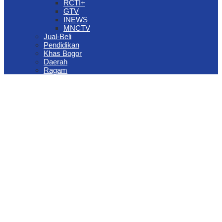
RCTI+
GTV
INEWS
MNCTV
Jual-Beli
Pendidikan
Khas Bogor
Daerah
Ragam
The Jungle Waterpark Bogor Kembali Raih Top Brand Award 2026
DPRD Kota Bogor Evaluasi DTSEN Bansos Pasca Ground
Checking
Muscab VII Hiswana Migas Bogor Digelar, Dedie Rachim
Tekankan Integritas dan Ketahanan Energi
Upaya Pemkot Bogor Menghadapi Dampak Kemarau Panjang
Pengelolaan Sampah Berbasis Waste to Energy Butuh Kolaborasi
Semua Pihak