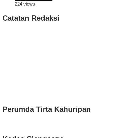
224 views
Catatan Redaksi
Puluhan Ribu Masyarakat Bumi Tegar Beriman, Sambut Sukacita
Kedatangan Bupati Rudy Susmanto dan Wakil Bupati Bogor Ade
Ruhandi
Rudy Susmanto dan Ade Ruhandi Resmi Dilantik Presiden
Prabowo Sebagai Bupati Bogor dan Wakil Bupati Bogor Periode
2025-2030
Longsor di Sukajaya, Logistik Hasil Pemungutan Suara Pilkada
Serentak 2024 di Kabupaten Bogor Belum Bisa di Angkut ke PPS
Perumda Tirta Kahuripan