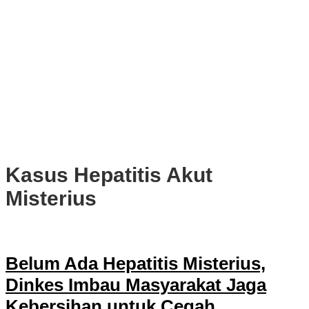
PWI, KONI, KNPI, Kadin, dan Blackcats Gelar Nobar Final Piala
Dunia 2026 Bersama Walikota Bogor
Infrastruktur, Transportasi, dan Mobilitas di Bawah Nahkoda
Dedie-Jenal
Kota dan Kabupaten Bogor Percepat Persiapan Pembangunan
PSEL Bogor Raya
DPRD Kota Bogor Soroti Jalan Kotor Akibat Proyek Trase Baru
Batutulis
Kasus Hepatitis Akut
Misterius
Belum Ada Hepatitis Misterius,
Dinkes Imbau Masyarakat Jaga
Kebersihan untuk Cegah