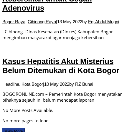
Adenovirus
Bogor Raya
,
Cibinong Raya
|
13 May 2022
by
Egi Abdul Mugni
Cibinong- Dinas Kesehatan (Dinkes) Kabupaten Bogor
mengimbau masyarakat agar menjaga kebersihan
Kasus Hepatitis Akut Misterius
Belum Ditemukan di Kota Bogor
Headline
,
Kota Bogor
|
10 May 2022
by
RZ Bunai
BOGORONLINE.com – Pemerintah Kota Bogor menyatakan
pihaknya sejauh ini belum mendapat laporan
No More Posts Available.
No more pages to load.
View More