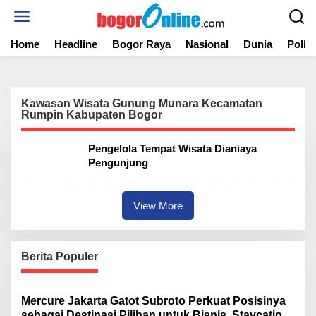
S
k
i
Home
Headline
Bogor Raya
Nasional
Dunia
Politi
p
t
o
c
o
Kawasan Wisata Gunung Munara Kecamatan
n
Rumpin Kabupaten Bogor
t
e
Pengelola Tempat Wisata Dianiaya
n
Pengunjung
t
View More
Berita Populer
Mercure Jakarta Gatot Subroto Perkuat Posisinya
sebagai Destinasi Pilihan untuk Bisnis, Staycation,