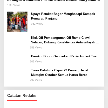
Meeting, dan Kuliner di Jakarta Selatan
1.3K Views
Upaya Pemkot Bogor Menghadapi Dampak
Kemarau Panjang
362 Views
Kick Off Pembangunan Off-Ramp Ciawi
Selatan, Dukung Konektivitas Antarwilayah di
Bogor Selatan
351 Views
Pemkot Bogor Gencarkan Razia Angkot Tua
302 Views
Trase Batutulis Capai 22 Persen, Jenal
Mutaqin: Oktober Semua Harus Beres
297 Views
Catatan Redaksi