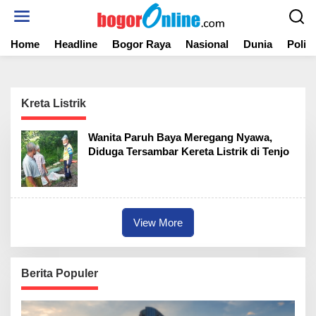
S
k
i
Home
Headline
Bogor Raya
Nasional
Dunia
Politi
p
t
o
c
o
Kreta Listrik
n
t
Wanita Paruh Baya Meregang Nyawa,
e
Diduga Tersambar Kereta Listrik di Tenjo
n
t
View More
Berita Populer