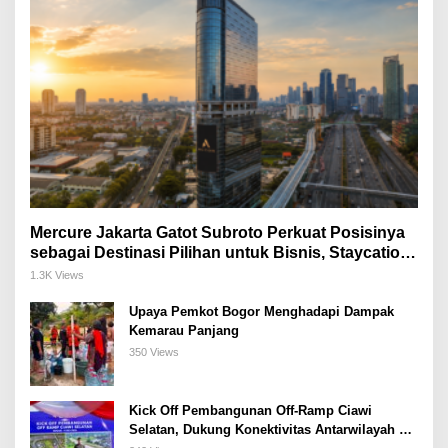
Mercure Jakarta Gatot Subroto Perkuat Posisinya
sebagai Destinasi Pilihan untuk Bisnis, Staycation,
Meeting, dan Kuliner di Jakarta Selatan
1.3K Views
Upaya Pemkot Bogor Menghadapi Dampak
Kemarau Panjang
350 Views
Kick Off Pembangunan Off-Ramp Ciawi
Selatan, Dukung Konektivitas Antarwilayah di