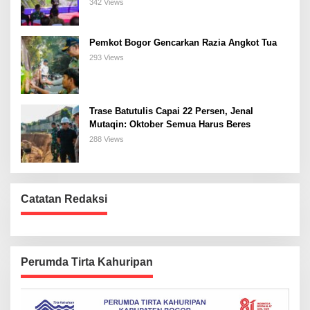
Bogor Selatan
342 Views
Pemkot Bogor Gencarkan Razia Angkot Tua
293 Views
Trase Batutulis Capai 22 Persen, Jenal
Mutaqin: Oktober Semua Harus Beres
288 Views
Catatan Redaksi
Perumda Tirta Kahuripan