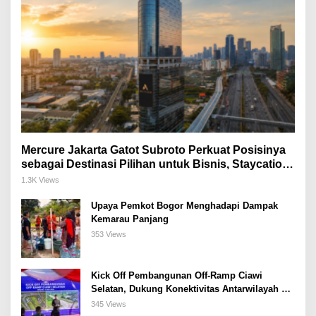
Mercure Jakarta Gatot Subroto Perkuat Posisinya
sebagai Destinasi Pilihan untuk Bisnis, Staycation,
Meeting, dan Kuliner di Jakarta Selatan
1.3K Views
Upaya Pemkot Bogor Menghadapi Dampak
Kemarau Panjang
353 Views
Kick Off Pembangunan Off-Ramp Ciawi
Selatan, Dukung Konektivitas Antarwilayah di
Bogor Selatan
345 Views