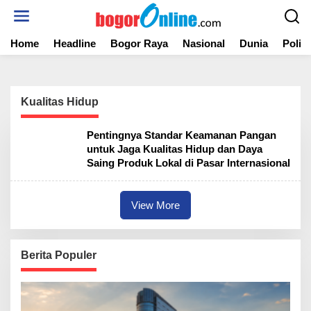
S
k
i
Home
Headline
Bogor Raya
Nasional
Dunia
Politi
p
t
o
c
o
Kualitas Hidup
n
t
Pentingnya Standar Keamanan Pangan
e
untuk Jaga Kualitas Hidup dan Daya
n
Saing Produk Lokal di Pasar Internasional
t
View More
Berita Populer