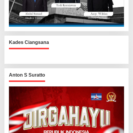
Kades Ciangsana
Anton S Suratto