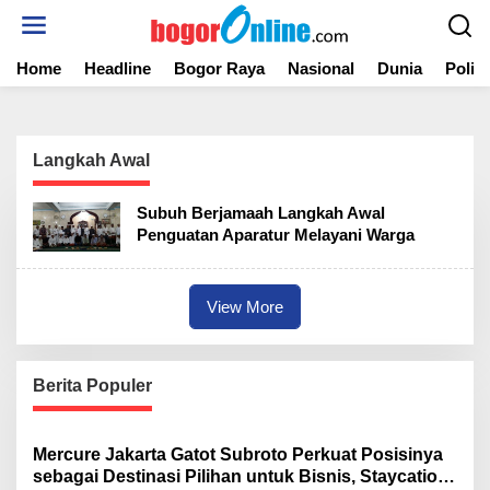
S
k
i
Home
Headline
Bogor Raya
Nasional
Dunia
Politi
p
t
o
c
o
Langkah Awal
n
t
Subuh Berjamaah Langkah Awal
e
Penguatan Aparatur Melayani Warga
n
t
View More
Berita Populer
Mercure Jakarta Gatot Subroto Perkuat Posisinya
sebagai Destinasi Pilihan untuk Bisnis, Staycation,