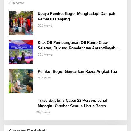
Meeting, dan Kuliner di Jakarta Selatan
1.3K Views
Upaya Pemkot Bogor Menghadapi Dampak
Kemarau Panjang
362 Views
Kick Off Pembangunan Off-Ramp Ciawi
Selatan, Dukung Konektivitas Antarwilayah di
Bogor Selatan
351 Views
Pemkot Bogor Gencarkan Razia Angkot Tua
302 Views
Trase Batutulis Capai 22 Persen, Jenal
Mutaqin: Oktober Semua Harus Beres
297 Views