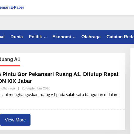
emari E-Paper
al
Dunia
Politik
Ekonomi
Olahraga
Catatan Reda
 Ruang A1
 Pintu Gor Pekansari Ruang A1, Ditutup Rapat
N XIX Jabar
,
Olahraga
|
23 September 2016
B
Y
h api menghanguskan ruang A1 pada salah satu bangunan didalam
R
U
L
L
I
M
View More
E
G
I