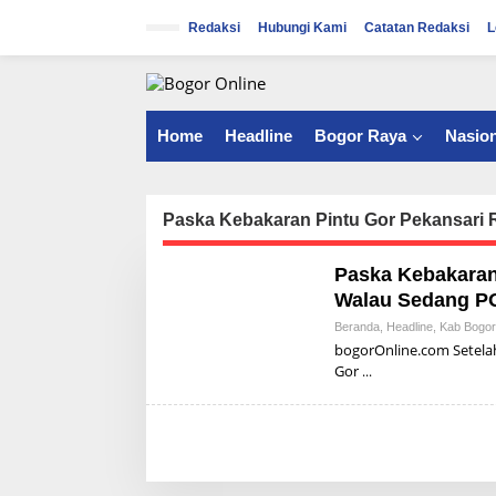
S
k
Redaksi
Hubungi Kami
Catatan Redaksi
L
i
p
t
o
c
Home
Headline
Bogor Raya
Nasion
o
n
t
e
Paska Kebakaran Pintu Gor Pekansari
n
t
Paska Kebakaran
Walau Sedang PO
Beranda
,
Headline
,
Kab Bogor
bogorOnline.com Setela
Gor