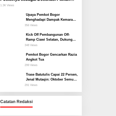
untuk Bisnis, Staycation, Meeting, dan
1.3K Views
Kuliner di Jakarta Selatan
Upaya Pemkot Bogor
Menghadapi Dampak Kemarau
Panjang
356 Views
Kick Off Pembangunan Off-
Ramp Ciawi Selatan, Dukung
Konektivitas Antarwilayah di
348 Views
Bogor Selatan
Pemkot Bogor Gencarkan Razia
Angkot Tua
299 Views
Trase Batutulis Capai 22 Persen,
Jenal Mutaqin: Oktober Semua
Harus Beres
291 Views
Catatan Redaksi