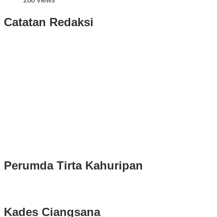
Catatan Redaksi
Puluhan Ribu Masyarakat Bumi Tegar Beriman, Sambut Sukacita
Kedatangan Bupati Rudy Susmanto dan Wakil Bupati Bogor Ade
Ruhandi
Rudy Susmanto dan Ade Ruhandi Resmi Dilantik Presiden
Prabowo Sebagai Bupati Bogor dan Wakil Bupati Bogor Periode
2025-2030
Longsor di Sukajaya, Logistik Hasil Pemungutan Suara Pilkada
Serentak 2024 di Kabupaten Bogor Belum Bisa di Angkut ke PPS
Perumda Tirta Kahuripan
Kades Ciangsana