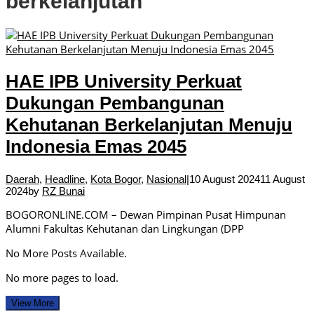
berkelanjutan
HAE IPB University Perkuat
Dukungan Pembangunan
Kehutanan Berkelanjutan Menuju
Indonesia Emas 2045
Daerah
,
Headline
,
Kota Bogor
,
Nasional
|
10 August 2024
11 August
2024
by
RZ Bunai
BOGORONLINE.COM – Dewan Pimpinan Pusat Himpunan
Alumni Fakultas Kehutanan dan Lingkungan (DPP
No More Posts Available.
No more pages to load.
View More