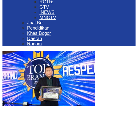
RCTI+
GTV
INEWS
MNCTV
Jual-Beli
Pendidikan
Khas Bogor
Daerah
Ragam
The Jungle Waterpark Bogor Kembali Raih Top Brand Award 2026
DPRD Kota Bogor Evaluasi DTSEN Bansos Pasca Ground
Checking