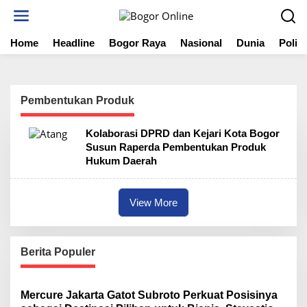
S
k
i
Home
Headline
Bogor Raya
Nasional
Dunia
Politi
p
t
o
c
o
Pembentukan Produk
n
t
Kolaborasi DPRD dan Kejari Kota Bogor
e
Susun Raperda Pembentukan Produk
n
Hukum Daerah
t
View More
Berita Populer
Mercure Jakarta Gatot Subroto Perkuat Posisinya