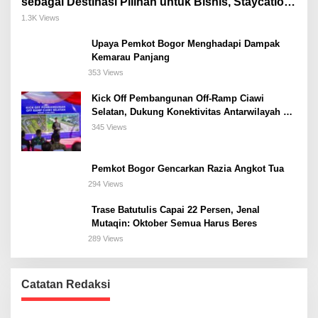
sebagai Destinasi Pilihan untuk Bisnis, Staycation,
Meeting, dan Kuliner di Jakarta Selatan
1.3K Views
Upaya Pemkot Bogor Menghadapi Dampak
Kemarau Panjang
353 Views
Kick Off Pembangunan Off-Ramp Ciawi
Selatan, Dukung Konektivitas Antarwilayah di
Bogor Selatan
345 Views
Pemkot Bogor Gencarkan Razia Angkot Tua
294 Views
Trase Batutulis Capai 22 Persen, Jenal
Mutaqin: Oktober Semua Harus Beres
289 Views
Catatan Redaksi