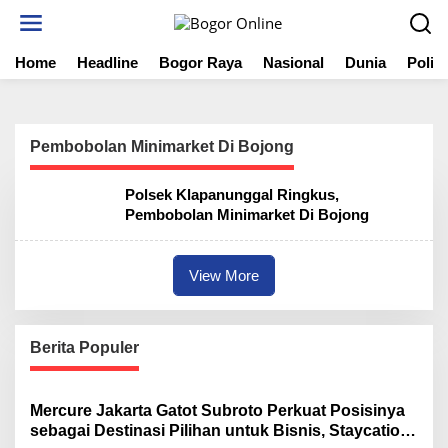
S
k
i
Home
Headline
Bogor Raya
Nasional
Dunia
Politi
p
t
o
c
o
Pembobolan Minimarket Di Bojong
n
t
Polsek Klapanunggal Ringkus,
e
Pembobolan Minimarket Di Bojong
n
t
View More
Berita Populer
Mercure Jakarta Gatot Subroto Perkuat Posisinya
sebagai Destinasi Pilihan untuk Bisnis, Staycation,