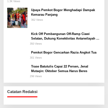
Meeting, dan Kuliner di Jakarta Selatan
1.3K Views
Upaya Pemkot Bogor Menghadapi Dampak
Kemarau Panjang
362 Views
Kick Off Pembangunan Off-Ramp Ciawi
Selatan, Dukung Konektivitas Antarwilayah di
Bogor Selatan
350 Views
Pemkot Bogor Gencarkan Razia Angkot Tua
301 Views
Trase Batutulis Capai 22 Persen, Jenal
Mutaqin: Oktober Semua Harus Beres
296 Views
Catatan Redaksi