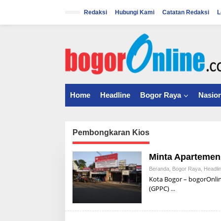
S
k
Redaksi
Hubungi Kami
Catatan Redaksi
L
i
p
t
o
c
o
n
t
Home
Headline
Bogor Raya
Nasion
e
n
t
Pembongkaran Kios
Minta Aparteme
Beranda
,
Bogor Raya
,
Headli
Kota Bogor – bogorOnli
(GPPC)