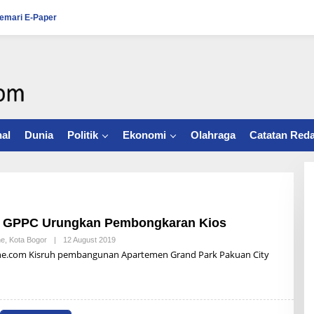
emari E-Paper
al
Dunia
Politik
Ekonomi
Olahraga
Catatan Reda
n GPPC Urungkan Pembongkaran Kios
ne
,
Kota Bogor
|
12 August 2019
B
Y
ne.com Kisruh pembangunan Apartemen Grand Park Pakuan City
R
Z
B
U
N
A