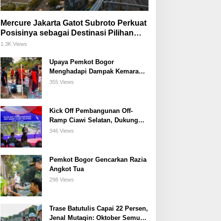
Mercure Jakarta Gatot Subroto Perkuat
Posisinya sebagai Destinasi Pilihan
untuk Bisnis, Staycation, Meeting, dan
1.3K Views
Kuliner di Jakarta Selatan
Upaya Pemkot Bogor
Menghadapi Dampak Kemarau
Panjang
355 Views
Kick Off Pembangunan Off-
Ramp Ciawi Selatan, Dukung
Konektivitas Antarwilayah di
346 Views
Bogor Selatan
Pemkot Bogor Gencarkan Razia
Angkot Tua
298 Views
Trase Batutulis Capai 22 Persen,
Jenal Mutaqin: Oktober Semua