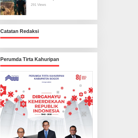
Harus Beres
291 Views
Catatan Redaksi
Perumda Tirta Kahuripan