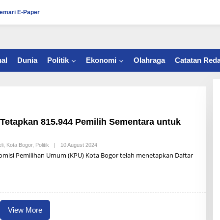
emari E-Paper
al
Dunia
Politik
Ekonomi
Olahraga
Catatan Reda
Tetapkan 815.944 Pemilih Sementara untuk
li
,
Kota Bogor
,
Politik
|
10 August 2024
B
Y
isi Pemilihan Umum (KPU) Kota Bogor telah menetapkan Daftar
R
Z
B
U
N
A
I
View More