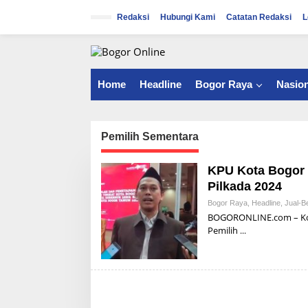
S
k
Redaksi
Hubungi Kami
Catatan Redaksi
L
i
p
t
o
c
Home
Headline
Bogor Raya
Nasion
o
n
t
e
Pemilih Sementara
n
t
KPU Kota Bogor 
Pilkada 2024
Bogor Raya
,
Headline
,
Jual-Be
BOGORONLINE.com – Kom
Pemilih