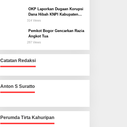
Bogor Selatan
OKP Laporkan Dugaan Korupsi
Dana Hibah KNPI Kabupaten
Bogor Tahun Anggaran 2025 Ke
314 Views
Kejaksaan
Pemkot Bogor Gencarkan Razia
Angkot Tua
287 Views
Catatan Redaksi
Anton S Suratto
Perumda Tirta Kahuripan