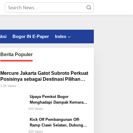
ksi
Bogor IN E-Paper
Index
Berita Populer
Mercure Jakarta Gatot Subroto Perkuat
Posisinya sebagai Destinasi Pilihan
untuk Bisnis, Staycation, Meeting, dan
1.2K Views
Kuliner di Jakarta Selatan
Upaya Pemkot Bogor
Menghadapi Dampak Kemarau
Panjang
343 Views
Kick Off Pembangunan Off-
Ramp Ciawi Selatan, Dukung
Konektivitas Antarwilayah di
333 Views