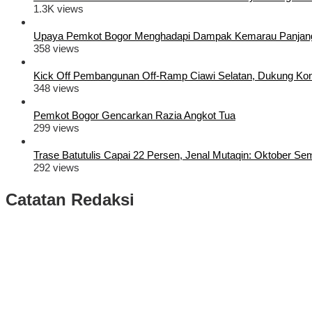
1.3K views
Upaya Pemkot Bogor Menghadapi Dampak Kemarau Panjan
358 views
Kick Off Pembangunan Off-Ramp Ciawi Selatan, Dukung Konek
348 views
Pemkot Bogor Gencarkan Razia Angkot Tua
299 views
Trase Batutulis Capai 22 Persen, Jenal Mutaqin: Oktober S
292 views
Catatan Redaksi
Puluhan Ribu Masyarakat Bumi Tegar Beriman, Sambut Sukacita K
Rudy Susmanto dan Ade Ruhandi Resmi Dilantik Presiden Prabowo 
Longsor di Sukajaya, Logistik Hasil Pemungutan Suara Pilkada Se