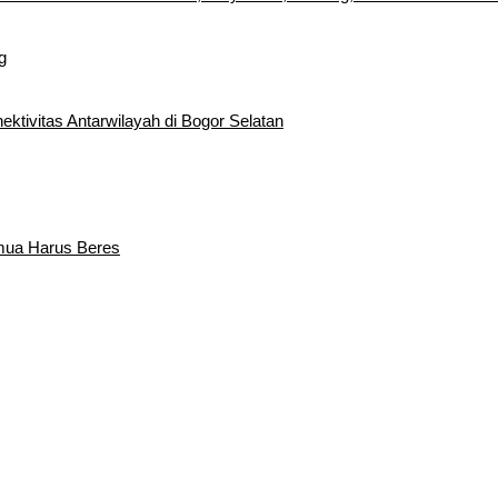
g
tivitas Antarwilayah di Bogor Selatan
emua Harus Beres
edatangan Bupati Rudy Susmanto dan Wakil Bupati Bogor Ade Ruha
Sebagai Bupati Bogor dan Wakil Bupati Bogor Periode 2025-2030
rentak 2024 di Kabupaten Bogor Belum Bisa di Angkut ke PPS