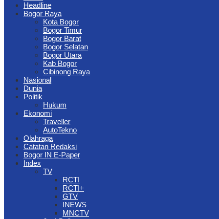
Headline
Bogor Raya
Kota Bogor
Bogor Timur
Bogor Barat
Bogor Selatan
Bogor Utara
Kab Bogor
Cibinong Raya
Nasional
Dunia
Politik
Hukum
Ekonomi
Traveller
AutoTekno
Olahraga
Catatan Redaksi
Bogor IN E-Paper
Index
TV
RCTI
RCTI+
GTV
INEWS
MNCTV