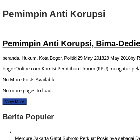
Pemimpin Anti Korupsi
Pemimpin Anti Korupsi, Bima-Dedie
beranda
,
Hukum
,
Kota Bogor
,
Politik
|
29 May 2018
29 May 2018
by
R
bogorOnline.com Komisi Pemilihan Umum (KPU) mengatur pela
No More Posts Available.
No more pages to load.
View More
Berita Populer
Mercure Jakarta Gatot Subroto Perkuat Posisinya sebagai Dest