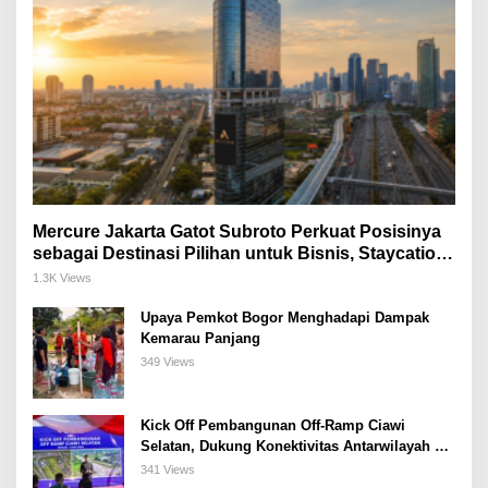
Mercure Jakarta Gatot Subroto Perkuat Posisinya
sebagai Destinasi Pilihan untuk Bisnis, Staycation,
Meeting, dan Kuliner di Jakarta Selatan
1.3K Views
Upaya Pemkot Bogor Menghadapi Dampak
Kemarau Panjang
349 Views
Kick Off Pembangunan Off-Ramp Ciawi
Selatan, Dukung Konektivitas Antarwilayah di
Bogor Selatan
341 Views