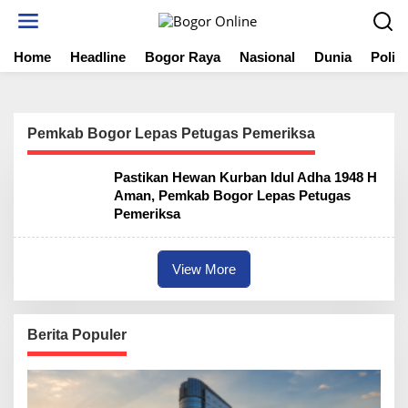
S
k
i
Home
Headline
Bogor Raya
Nasional
Dunia
Politi
p
t
o
c
o
Pemkab Bogor Lepas Petugas Pemeriksa
n
t
Pastikan Hewan Kurban Idul Adha 1948 H
e
Aman, Pemkab Bogor Lepas Petugas
n
Pemeriksa
t
View More
Berita Populer