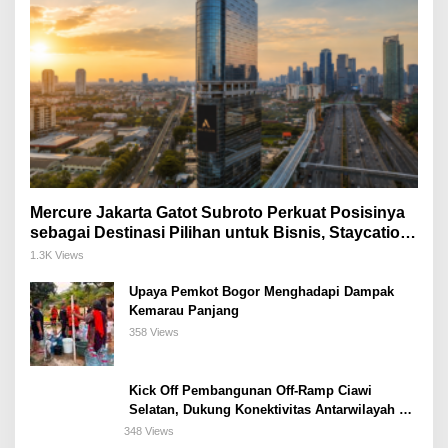
Mercure Jakarta Gatot Subroto Perkuat Posisinya
sebagai Destinasi Pilihan untuk Bisnis, Staycation,
Meeting, dan Kuliner di Jakarta Selatan
1.3K Views
Upaya Pemkot Bogor Menghadapi Dampak
Kemarau Panjang
358 Views
Kick Off Pembangunan Off-Ramp Ciawi
Selatan, Dukung Konektivitas Antarwilayah di
Bogor Selatan
348 Views