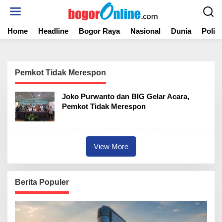
S
k
i
Home
Headline
Bogor Raya
Nasional
Dunia
Politi
p
t
o
c
o
Pemkot Tidak Merespon
n
t
Joko Purwanto dan BIG Gelar Acara,
e
Pemkot Tidak Merespon
n
t
View More
Berita Populer