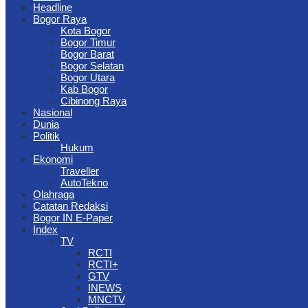
Headline
Bogor Raya
Kota Bogor
Bogor Timur
Bogor Barat
Bogor Selatan
Bogor Utara
Kab Bogor
Cibinong Raya
Nasional
Dunia
Politik
Hukum
Ekonomi
Traveller
AutoTekno
Olahraga
Catatan Redaksi
Bogor IN E-Paper
Index
TV
RCTI
RCTI+
GTV
INEWS
MNCTV