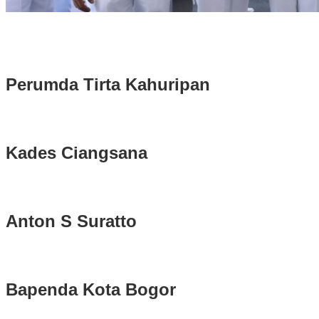
Rudy Susmanto dan Ade Ruhandi Resmi Dilantik Presiden Prabowo 
Longsor di Sukajaya, Logistik Hasil Pemungutan Suara Pilkada Se
Perumda Tirta Kahuripan
Kades Ciangsana
Anton S Suratto
Bapenda Kota Bogor