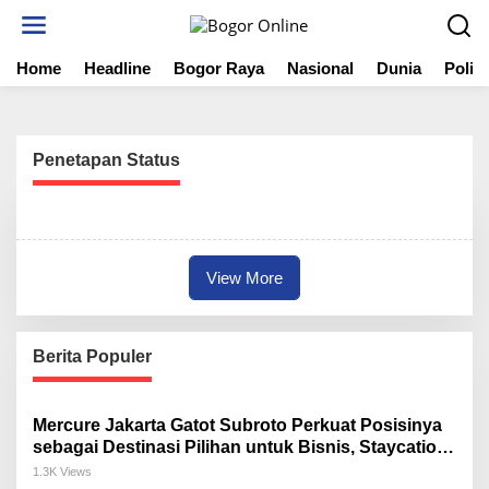
S
k
i
Home
Headline
Bogor Raya
Nasional
Dunia
Politi
p
t
o
c
o
Penetapan Status
n
t
e
n
t
View More
Berita Populer
Mercure Jakarta Gatot Subroto Perkuat Posisinya
sebagai Destinasi Pilihan untuk Bisnis, Staycation,
Meeting, dan Kuliner di Jakarta Selatan
1.3K Views