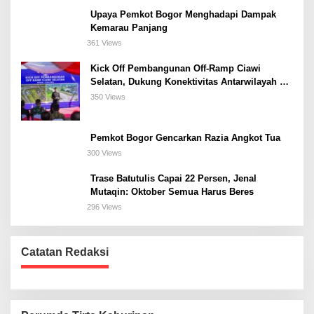
Upaya Pemkot Bogor Menghadapi Dampak
Kemarau Panjang
361 Views
Kick Off Pembangunan Off-Ramp Ciawi
Selatan, Dukung Konektivitas Antarwilayah di
Bogor Selatan
350 Views
Pemkot Bogor Gencarkan Razia Angkot Tua
300 Views
Trase Batutulis Capai 22 Persen, Jenal
Mutaqin: Oktober Semua Harus Beres
296 Views
Catatan Redaksi