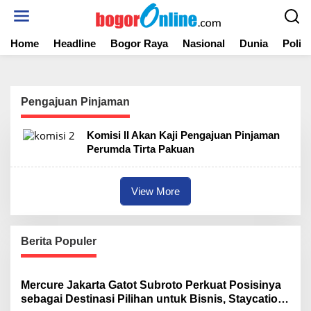
S
k
i
Home
Headline
Bogor Raya
Nasional
Dunia
Politi
p
t
o
c
o
Pengajuan Pinjaman
n
t
Komisi II Akan Kaji Pengajuan Pinjaman
e
Perumda Tirta Pakuan
n
t
View More
Berita Populer
Mercure Jakarta Gatot Subroto Perkuat Posisinya
sebagai Destinasi Pilihan untuk Bisnis, Staycation,