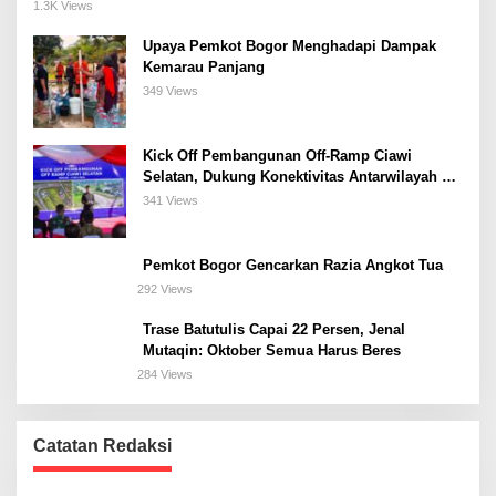
Meeting, dan Kuliner di Jakarta Selatan
1.3K Views
Upaya Pemkot Bogor Menghadapi Dampak
Kemarau Panjang
349 Views
Kick Off Pembangunan Off-Ramp Ciawi
Selatan, Dukung Konektivitas Antarwilayah di
Bogor Selatan
341 Views
Pemkot Bogor Gencarkan Razia Angkot Tua
292 Views
Trase Batutulis Capai 22 Persen, Jenal
Mutaqin: Oktober Semua Harus Beres
284 Views
Catatan Redaksi