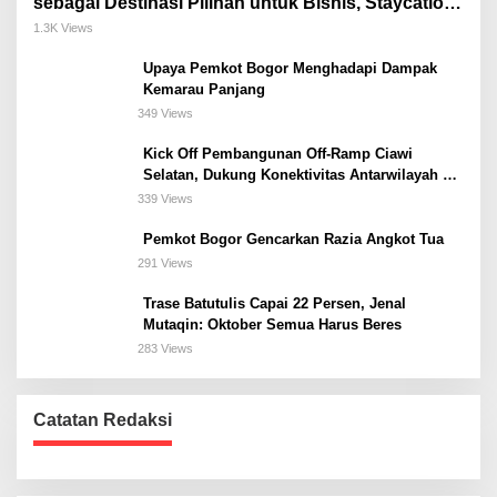
sebagai Destinasi Pilihan untuk Bisnis, Staycation,
Meeting, dan Kuliner di Jakarta Selatan
1.3K Views
Upaya Pemkot Bogor Menghadapi Dampak
Kemarau Panjang
349 Views
Kick Off Pembangunan Off-Ramp Ciawi
Selatan, Dukung Konektivitas Antarwilayah di
Bogor Selatan
339 Views
Pemkot Bogor Gencarkan Razia Angkot Tua
291 Views
Trase Batutulis Capai 22 Persen, Jenal
Mutaqin: Oktober Semua Harus Beres
283 Views
Catatan Redaksi