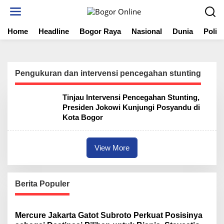
S
k
i
Home
Headline
Bogor Raya
Nasional
Dunia
Politi
p
t
o
c
o
Pengukuran dan intervensi pencegahan stunting
n
t
Tinjau Intervensi Pencegahan Stunting,
e
Presiden Jokowi Kunjungi Posyandu di
n
Kota Bogor
t
View More
Berita Populer
Mercure Jakarta Gatot Subroto Perkuat Posisinya