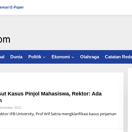
emari E-Paper
al
Dunia
Politik
Ekonomi
Olahraga
Catatan Reda
sut Kasus Pinjol Mahasiswa, Rektor: Ada
n
November 2022
B
Y
r IPB University, Prof Arif Satria mengklarifikasi kasus pinjaman
R
Z
B
U