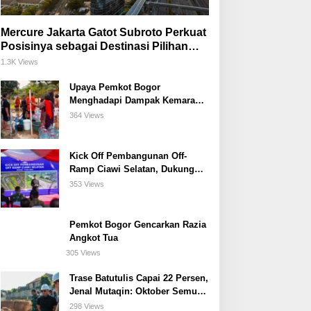
Mercure Jakarta Gatot Subroto Perkuat
Posisinya sebagai Destinasi Pilihan
untuk Bisnis, Staycation, Meeting, dan
1.3K Views
Kuliner di Jakarta Selatan
Upaya Pemkot Bogor
Menghadapi Dampak Kemarau
Panjang
364 Views
Kick Off Pembangunan Off-
Ramp Ciawi Selatan, Dukung
Konektivitas Antarwilayah di
353 Views
Bogor Selatan
Pemkot Bogor Gencarkan Razia
Angkot Tua
305 Views
Trase Batutulis Capai 22 Persen,
Jenal Mutaqin: Oktober Semua
Harus Beres
298 Views