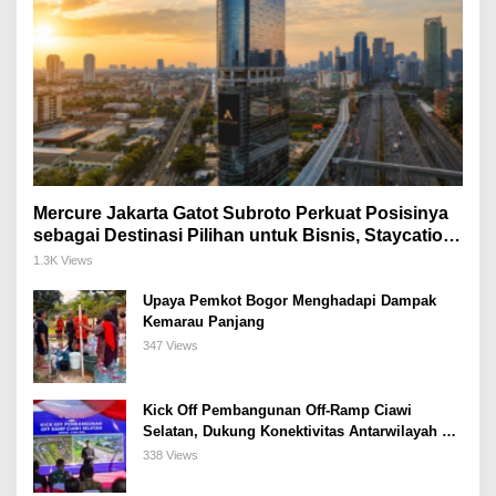
Mercure Jakarta Gatot Subroto Perkuat Posisinya
sebagai Destinasi Pilihan untuk Bisnis, Staycation,
Meeting, dan Kuliner di Jakarta Selatan
1.3K Views
Upaya Pemkot Bogor Menghadapi Dampak
Kemarau Panjang
347 Views
Kick Off Pembangunan Off-Ramp Ciawi
Selatan, Dukung Konektivitas Antarwilayah di
Bogor Selatan
338 Views