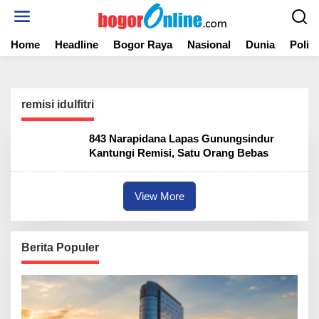
S
k
i
Home
Headline
Bogor Raya
Nasional
Dunia
Politi
p
t
o
c
o
remisi idulfitri
n
t
843 Narapidana Lapas Gunungsindur
e
Kantungi Remisi, Satu Orang Bebas
n
t
View More
Berita Populer