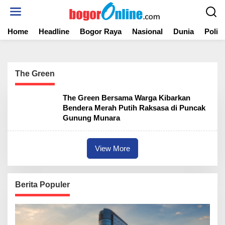
S
k
i
Home
Headline
Bogor Raya
Nasional
Dunia
Politi
p
t
o
c
o
The Green
n
t
The Green Bersama Warga Kibarkan
e
Bendera Merah Putih Raksasa di Puncak
n
Gunung Munara
t
View More
Berita Populer