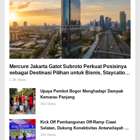
Mercure Jakarta Gatot Subroto Perkuat Posisinya
sebagai Destinasi Pilihan untuk Bisnis, Staycation,
Meeting, dan Kuliner di Jakarta Selatan
1.3K Views
Upaya Pemkot Bogor Menghadapi Dampak
Kemarau Panjang
352 Views
Kick Off Pembangunan Off-Ramp Ciawi
Selatan, Dukung Konektivitas Antarwilayah di
Bogor Selatan
343 Views