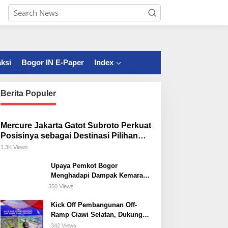
ksi
Bogor IN E-Paper
Index
Berita Populer
Mercure Jakarta Gatot Subroto Perkuat
Posisinya sebagai Destinasi Pilihan
untuk Bisnis, Staycation, Meeting, dan
1.3K Views
Kuliner di Jakarta Selatan
Upaya Pemkot Bogor
Menghadapi Dampak Kemarau
Panjang
350 Views
Kick Off Pembangunan Off-
Ramp Ciawi Selatan, Dukung
Konektivitas Antarwilayah di
342 Views