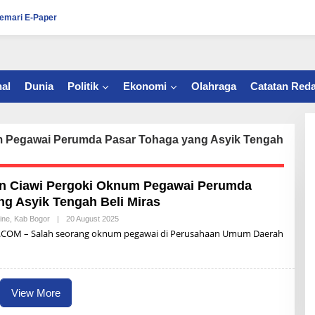
emari E-Paper
al
Dunia
Politik
Ekonomi
Olahraga
Catatan Reda
 Pegawai Perumda Pasar Tohaga yang Asyik Tengah
n Ciawi Pergoki Oknum Pegawai Perumda
g Asyik Tengah Beli Miras
ine
,
Kab Bogor
|
20 August 2025
B
Y
OM – Salah seorang oknum pegawai di Perusahaan Umum Daerah
A
Q
U
N
B
O
View More