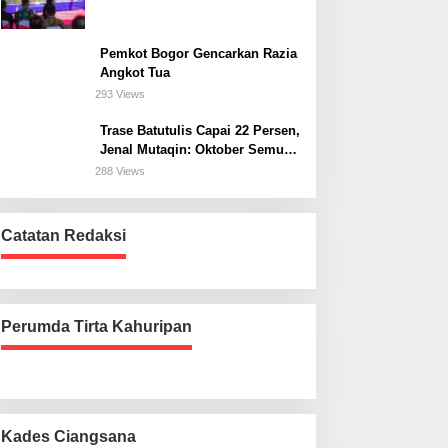
Bogor Selatan
Pemkot Bogor Gencarkan Razia
Angkot Tua
293 Views
Trase Batutulis Capai 22 Persen,
Jenal Mutaqin: Oktober Semua
Harus Beres
288 Views
Catatan Redaksi
Perumda Tirta Kahuripan
Kades Ciangsana