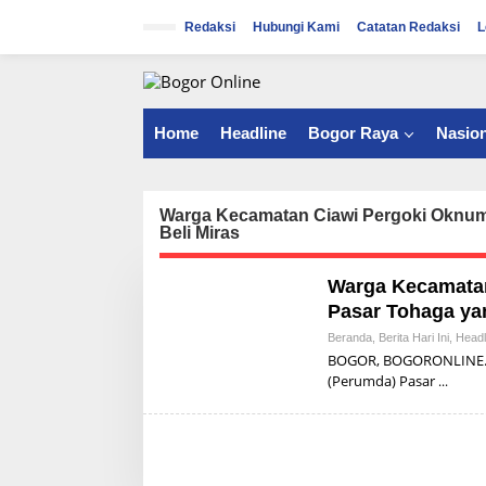
S
k
Redaksi
Hubungi Kami
Catatan Redaksi
L
i
p
t
o
c
Home
Headline
Bogor Raya
Nasion
o
n
t
e
Warga Kecamatan Ciawi Pergoki Oknum
Beli Miras
n
t
Warga Kecamata
Pasar Tohaga yan
Beranda
,
Berita Hari Ini
,
Headl
BOGOR, BOGORONLINE.C
(Perumda) Pasar