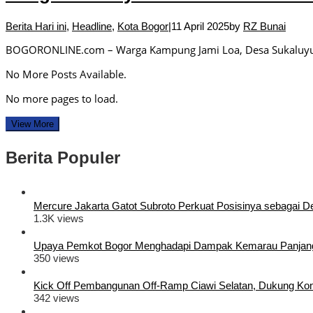
Berita Hari ini
,
Headline
,
Kota Bogor
|
11 April 2025
by
RZ Bunai
BOGORONLINE.com – Warga Kampung Jami Loa, Desa Sukaluyu,
No More Posts Available.
No more pages to load.
View More
Berita Populer
Mercure Jakarta Gatot Subroto Perkuat Posisinya sebagai Dest
1.3K views
Upaya Pemkot Bogor Menghadapi Dampak Kemarau Panjan
350 views
Kick Off Pembangunan Off-Ramp Ciawi Selatan, Dukung Konek
342 views