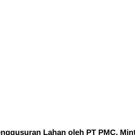
ng
Integritas dan Ketahanan Energi
 Semua Pihak
unia 2026 Bersama Walikota Bogor
Jenal
EL Bogor Raya
tulis
nggusuran Lahan oleh PT PMC, Minta