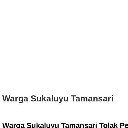
DPRD Kota Bogor Evaluasi DTSEN Bansos Pasca Ground Checki
Muscab VII Hiswana Migas Bogor Digelar, Dedie Rachim Tekankan 
Upaya Pemkot Bogor Menghadapi Dampak Kemarau Panjang
Pengelolaan Sampah Berbasis Waste to Energy Butuh Kolaborasi
PWI, KONI, KNPI, Kadin, dan Blackcats Gelar Nobar Final Piala D
Infrastruktur, Transportasi, dan Mobilitas di Bawah Nahkoda Dedie-
Kota dan Kabupaten Bogor Percepat Persiapan Pembangunan PS
DPRD Kota Bogor Soroti Jalan Kotor Akibat Proyek Trase Baru Batu
Warga Sukaluyu Tamansari
Warga Sukaluyu Tamansari Tolak Pe