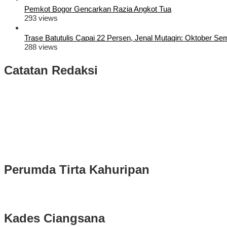
Pemkot Bogor Gencarkan Razia Angkot Tua
293 views
Trase Batutulis Capai 22 Persen, Jenal Mutaqin: Oktober S
288 views
Catatan Redaksi
Puluhan Ribu Masyarakat Bumi Tegar Beriman, Sambut Sukacita K
Rudy Susmanto dan Ade Ruhandi Resmi Dilantik Presiden Prabowo 
Longsor di Sukajaya, Logistik Hasil Pemungutan Suara Pilkada Se
Perumda Tirta Kahuripan
Kades Ciangsana