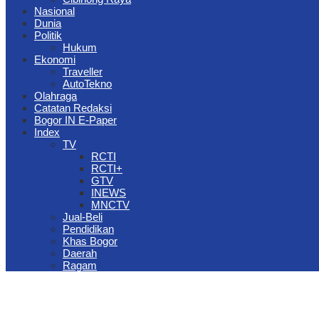
Nasional
Dunia
Politik
Hukum
Ekonomi
Traveller
AutoTekno
Olahraga
Catatan Redaksi
Bogor IN E-Paper
Index
TV
RCTI
RCTI+
GTV
INEWS
MNCTV
Jual-Beli
Pendidikan
Khas Bogor
Daerah
Ragam
The Jungle Waterpark Bogor Kembali Raih Top Brand Award 2026