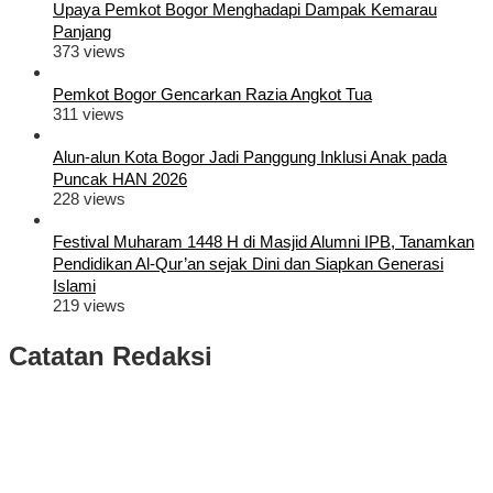
Upaya Pemkot Bogor Menghadapi Dampak Kemarau
Panjang
373 views
Pemkot Bogor Gencarkan Razia Angkot Tua
311 views
Alun-alun Kota Bogor Jadi Panggung Inklusi Anak pada
Puncak HAN 2026
228 views
Festival Muharam 1448 H di Masjid Alumni IPB, Tanamkan
Pendidikan Al-Qur’an sejak Dini dan Siapkan Generasi
Islami
219 views
Catatan Redaksi
Puluhan Ribu Masyarakat Bumi Tegar Beriman, Sambut Sukacita
Kedatangan Bupati Rudy Susmanto dan Wakil Bupati Bogor Ade
Ruhandi