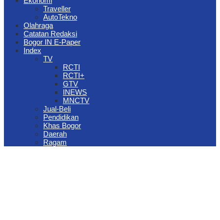
Ekonomi
Traveller
AutoTekno
Olahraga
Catatan Redaksi
Bogor IN E-Paper
Index
TV
RCTI
RCTI+
GTV
INEWS
MNCTV
Jual-Beli
Pendidikan
Khas Bogor
Daerah
Ragam
The Jungle Waterpark Bogor Kembali Raih Top Brand Award 2026
DPRD Kota Bogor Evaluasi DTSEN Bansos Pasca Ground
Checking
Muscab VII Hiswana Migas Bogor Digelar, Dedie Rachim