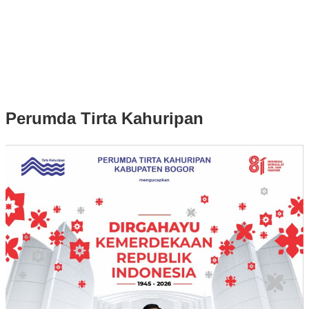
Rudy Susmanto dan Ade Ruhandi Resmi Dilantik Presiden
Prabowo Sebagai Bupati Bogor dan Wakil Bupati Bogor Periode
2025-2030
Longsor di Sukajaya, Logistik Hasil Pemungutan Suara Pilkada
Serentak 2024 di Kabupaten Bogor Belum Bisa di Angkut ke PPS
Perumda Tirta Kahuripan