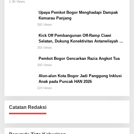
Meeting, dan Kuliner di Jakarta Selatan
1.3K Views
Upaya Pemkot Bogor Menghadapi Dampak
Kemarau Panjang
365 Views
Kick Off Pembangunan Off-Ramp Ciawi
Selatan, Dukung Konektivitas Antarwilayah di
Bogor Selatan
355 Views
Pemkot Bogor Gencarkan Razia Angkot Tua
305 Views
Alun-alun Kota Bogor Jadi Panggung Inklusi
Anak pada Puncak HAN 2026
224 Views
Catatan Redaksi