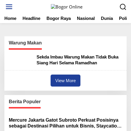
S
k
i
Home
Headline
Bogor Raya
Nasional
Dunia
Politi
p
t
o
c
o
Warung Makan
n
t
Sekda Imbau Warung Makan Tidak Buka
e
Siang Hari Selama Ramadhan
n
t
View More
Berita Populer
Mercure Jakarta Gatot Subroto Perkuat Posisinya
sebagai Destinasi Pilihan untuk Bisnis, Staycation,